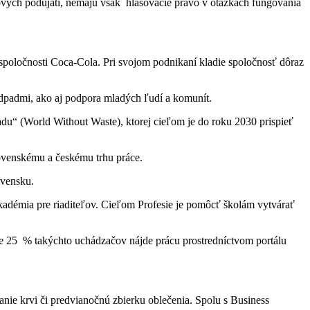
vých podujatí, nemajú však hlasovacie právo v otázkach fungovania
 spoločnosti Coca-Cola. Pri svojom podnikaní kladie spoločnosť dôraz
dpadmi, ako aj podpora mladých ľudí a komunít.
padu“ (World Without Waste), ktorej cieľom je do roku 2030 prispieť
ovenskému a českému trhu práce.
ovensku.
kadémia pre riaditeľov. Cieľom Profesie je pomôcť školám vytvárať
ne 25 % takýchto uchádzačov nájde prácu prostredníctvom portálu
anie krvi či predvianočnú zbierku oblečenia. Spolu s Business