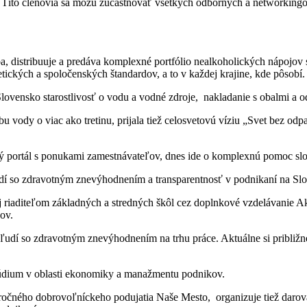
 Títo členovia sa môžu zúčastňovať všetkých odborných a networkingo
ba, distribuuje a predáva komplexné portfólio nealkoholických nápojov
ických a spoločenských štandardov, a to v každej krajine, kde pôsobí.
ensko starostlivosť o vodu a vodné zdroje, nakladanie s obalmi a o
u vody o viac ako tretinu, prijala tiež celosvetovú víziu „Svet bez od
ný portál s ponukami zamestnávateľov, dnes ide o komplexnú pomoc sl
dí so zdravotným znevýhodnením a transparentnosť v podnikaní na Sl
aj riaditeľom základných a stredných škôl cez doplnkové vzdelávanie A
ov.
ľudí so zdravotným znevýhodnením na trhu práce. Aktuálne si približ
údium v oblasti ekonomiky a manažmentu podnikov.
doročného dobrovoľníckeho podujatia Naše Mesto, organizuje tiež darov