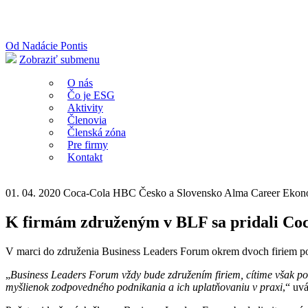
Od Nadácie Pontis
Zobraziť submenu
O nás
Čo je ESG
Aktivity
Členovia
Členská zóna
Pre firmy
Kontakt
01. 04. 2020
Coca-Cola HBC Česko a Slovensko
Alma Career
Ekono
K firmám združeným v BLF sa pridali Coc
V marci do združenia Business Leaders Forum okrem dvoch firiem po p
„
Business Leaders Forum vždy bude združením firiem, cítime však po
myšlienok zodpovedného podnikania a ich uplatňovaniu v praxi
,“ uv