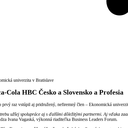
mická univerzita v Bratislave
a-Cola HBC Česko a Slovensko a Profesia
rvý raz vstúpil aj pridružený, nefiremný člen – Ekonomická univerzit
trebu užšej spolupráce aj s ďalšími dôležitými partnermi. Aj vďaka za
ádza Ivana Vagaská, výkonná riaditeľka Business Leaders Forum.