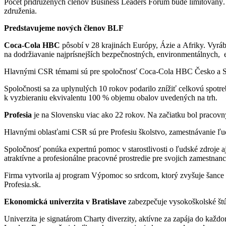
Počet pridružených členov Business Leaders Forum bude limitovaný.
združenia.
Predstavujeme nových členov BLF
Coca-Cola HBC
pôsobí v 28 krajinách Európy, Ázie a Afriky. Vyrá
na dodržiavanie najprísnejších bezpečnostných, environmentálnych, et
Hlavnými CSR témami sú pre spoločnosť Coca-Cola HBC Česko a Slov
Spoločnosti sa za uplynulých 10 rokov podarilo znížiť celkovú spotreb
k vyzbieraniu ekvivalentu 100 % objemu obalov uvedených na trh.
Profesia
je na Slovensku viac ako 22 rokov. Na začiatku bol pracov
Hlavnými oblasťami CSR sú pre Profesiu školstvo, zamestnávanie ľu
Spoločnosť ponúka expertnú pomoc v starostlivosti o ľudské zdroje 
atraktívne a profesionálne pracovné prostredie pre svojich zamestnanc
Firma vytvorila aj program Výpomoc so srdcom, ktorý zvyšuje šance 
Profesia.sk.
Ekonomická univerzita v Bratislave
zabezpečuje vysokoškolské št
Univerzita je signatárom Charty diverzity, aktívne za zapája do kaž