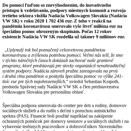
Do pomoci ľuďom so znevýhodnením, do inovatívneho
prístupu k vzdelávaniu, podpory miestnych komunít a rozvoja
tretieho sektora vložila Nadácia Volkswagen Slovakia (Nadácia
VW SK) v roku 2020 1 702 436 eur. Z toho v reakcii na
pandémiu koronavírusu smerovalo vyše štvrť milióna eur na
špeciálnu pomoc ohrozeným skupinám. Počas 12 rokov
existencie Nadácia VW SK rozdelila už takmer 9 miliónov eur.
„
Uplynulý rok bol poznačený celosvetovou pandémiou
koronavírusu a zvýšenou potrebou pomoci. Veľmi nás teší, že sme
v týchto náročných časoch dokázali zachovať naše grantové
programy, ktoré predstavujú pre stovky organizácií nenahraditeľný
systém podpory. Nadácia zároveň pružne zareagovala na prvú
i druhú vlnu pandémie a poskytla špeciálnu pomoc vo výške 241-
tisíc eur pre tých najohrozenejších
,“ uviedol Sebastian Krapoth,
predseda Správnej rady Nadácie VW SK a člen predstavenstva
Volkswagen Slovakia pre personálnu oblasť.
Špeciálna podpora smerovala do centier pre deti a rodiny, domovov
sociálnych služieb a do rodín s deťmi s poruchou autistického
spektra (PAS). Financie boli použité napríklad na zakúpenie
ochranných pomôcok pre domovy seniorov a sociálnych služieb i na
vybavenie terénnych pracovníkov a dobrovoľníkov Slovenského