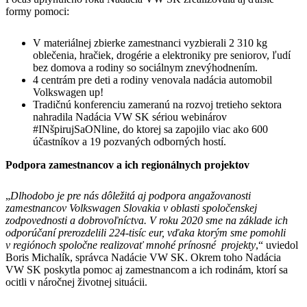
formy pomoci:
V materiálnej zbierke zamestnanci vyzbierali 2 310 kg
oblečenia, hračiek, drogérie a elektroniky pre seniorov, ľudí
bez domova a rodiny so sociálnym znevýhodnením.
4 centrám pre deti a rodiny venovala nadácia automobil
Volkswagen up!
Tradičnú konferenciu zameranú na rozvoj tretieho sektora
nahradila Nadácia VW SK sériou webinárov
#INšpirujSaONline, do ktorej sa zapojilo viac ako 600
účastníkov a 19 pozvaných odborných hostí.
Podpora zamestnancov a ich regionálnych projektov
„
Dlhodobo je pre nás dôležitá aj podpora angažovanosti
zamestnancov Volkswagen Slovakia v oblasti spoločenskej
zodpovednosti a dobrovoľníctva. V roku 2020 sme na základe ich
odporúčaní prerozdelili 224-tisíc eur, vďaka ktorým sme pomohli
v regiónoch spoločne realizovať mnohé prínosné projekty
,“ uviedol
Boris Michalík, správca Nadácie VW SK. Okrem toho Nadácia
VW SK poskytla pomoc aj zamestnancom a ich rodinám, ktorí sa
ocitli v náročnej životnej situácii.