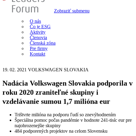
Zobraziť submenu
O nás
Čo je ESG
Aktivity
Členovia
Členská zóna
Pre firmy
Kontakt
19. 02. 2021
VOLKSWAGEN SLOVAKIA
Nadácia Volkswagen Slovakia podporila v
roku 2020 zraniteľné skupiny i
vzdelávanie sumou 1,7 milióna eur
Trištvrte milióna na podporu ľudí so znevýhodnením
Špeciálna pomoc počas pandémie v hodnote 241-tisíc eur pre
najohrozenejšie skupiny
484 podporených projektov na celom Slovensku