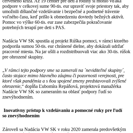
červeného kríža. Až 19 centier pre deti a rodiny si mohlo vďaka
podpore v celkovej sume 90-tis. eur upraviť svoje priestory tak, aby
umožnili dištančné vzdelávanie i bezpečné a podnetné trávenie
voľného času, keď prišlo k obmedzeniu dovtedy bežných aktivít.
Pomoc vo výške 60-tis. eur zase zabezpečila pokračovanie
potrebných terapií pre deti s PAS.
Nadácia VW SK spustila aj projekt Rúška pomoci, v rámci ktorého
podporila sumou 50-tis. eur chránené dielne, aby dokázali udržať
pracovné miesta. Na jar ušili a rozdistribuovali viac ako 30-tis. rúšok
pre ohrozené skupiny.
„
V rámci tejto podpory sme sa zamerali na ´neviditeľné skupiny´,
často stojace mimo hlavného záujmu či pozornosti verejnosti, pre
ktoré však pandémia a s ňou spojené zmeny predstavovali zvýšené
ohrozenie
,“ dopĺňa Ľubomíra Repáňová, projektová manažérka
Nadácie VW SK so zameraním na oblasť podpory ľudí so
znevýhodnením.
Inovatívny prístup k vzdelávaniu a pomocné ruky pre ľudí
so znevýhodnením
Zároveň sa Nadácia VW SK v roku 2020 zamerala predovšetkým