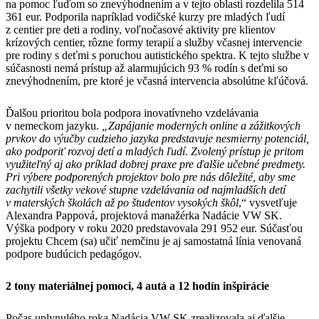
na pomoc ľuďom so znevýhodnením a v tejto oblasti rozdelila 514
361 eur. Podporila napríklad vodičské kurzy pre mladých ľudí
z centier pre deti a rodiny, voľnočasové aktivity pre klientov
krízových centier, rôzne formy terapií a služby včasnej intervencie
pre rodiny s deťmi s poruchou autistického spektra. K tejto službe v
súčasnosti nemá prístup až alarmujúcich 93 % rodín s deťmi so
znevýhodnením, pre ktoré je včasná intervencia absolútne kľúčová.
Ďalšou prioritou bola podpora inovatívneho vzdelávania
v nemeckom jazyku.
„Zapájanie moderných online a zážitkových
prvkov do výučby cudzieho jazyka predstavuje nesmierny potenciál,
ako podporiť rozvoj detí a mladých ľudí. Zvolený prístup je pritom
využiteľný aj ako príklad dobrej praxe pre ďalšie učebné predmety.
Pri výbere podporených projektov bolo pre nás dôležité, aby sme
zachytili všetky vekové stupne vzdelávania od najmladších detí
v materských školách až po študentov vysokých škôl
,“ vysvetľuje
Alexandra Pappová, projektová manažérka Nadácie VW SK.
Výška podpory v roku 2020 predstavovala 291 952 eur. Súčasťou
projektu Chcem (sa) učiť nemčinu je aj samostatná línia venovaná
podpore budúcich pedagógov.
2 tony materiálnej pomoci, 4 autá a 12 hodín inšpirácie
Počas uplynulého roka Nadácia VW SK zrealizovala aj ďalšie