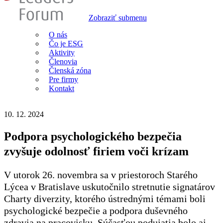
Zobraziť submenu
O nás
Čo je ESG
Aktivity
Členovia
Členská zóna
Pre firmy
Kontakt
10. 12. 2024
Podpora psychologického bezpečia
zvyšuje odolnosť firiem voči krízam
V utorok 26. novembra sa v priestoroch Starého
Lýcea v Bratislave uskutočnilo stretnutie signatárov
Charty diverzity, ktorého ústrednými témami boli
psychologické bezpečie a podpora duševného
zdravia na pracovisku. Súčasťou podujatia bolo aj