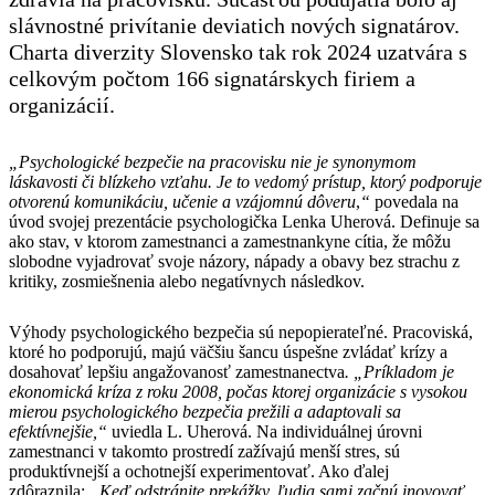
slávnostné privítanie deviatich nových signatárov.
Charta diverzity Slovensko tak rok 2024 uzatvára s
celkovým počtom 166 signatárskych firiem a
organizácií.
„Psychologické bezpečie na pracovisku nie je synonymom
láskavosti či blízkeho vzťahu. Je to vedomý prístup, ktorý podporuje
otvorenú komunikáciu, učenie a vzájomnú dôveru
,
“
povedala na
úvod svojej prezentácie psychologička Lenka Uherová. Definuje sa
ako stav, v ktorom zamestnanci a zamestnankyne cítia, že môžu
slobodne vyjadrovať svoje názory, nápady a obavy bez strachu z
kritiky, zosmiešnenia alebo negatívnych následkov.
Výhody psychologického bezpečia sú nepopierateľné. Pracoviská,
ktoré ho podporujú, majú väčšiu šancu úspešne zvládať krízy a
dosahovať lepšiu angažovanosť zamestnanectva
. „Príkladom je
ekonomická kríza z roku 2008, počas ktorej organizácie s vysokou
mierou psychologického bezpečia prežili a adaptovali sa
efektívnejšie,“
uviedla L. Uherová. Na individuálnej úrovni
zamestnanci v takomto prostredí zažívajú menší stres, sú
produktívnejší a ochotnejší experimentovať. Ako ďalej
zdôraznila:
„Keď odstránite prekážky, ľudia sami začnú inovovať,