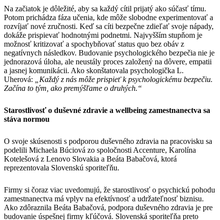
Na začiatok je dôležité, aby sa každý cítil prijatý ako súčasť tímu.
Potom prichádza fáza učenia, kde môže slobodne experimentovať a
rozvíjať nové zručnosti. Keď sa cíti bezpečne zdieľať svoje nápady,
dokáže prispievať hodnotnými podnetmi. Najvyšším stupňom je
možnosť kritizovať a spochybňovať status quo bez obáv z
negatívnych následkov. Budovanie psychologického bezpečia nie je
jednorazová úloha, ale neustály proces založený na dôvere, empatii
a jasnej komunikácii. Ako skonštatovala psychologička L.
Uherová:
„Každý z nás môže prispieť k psychologickému bezpečiu.
Začína to tým, ako premýšľame o druhých.“
Starostlivosť o duševné zdravie a wellbeing zamestnanectva sa
stáva normou
O svoje skúsenosti s podporou duševného zdravia na pracovisku sa
podelili Michaela Búciová zo spoločnosti Accenture, Karolína
Kotelešová z Lenovo Slovakia a Beáta Babačová, ktorá
reprezentovala Slovenskú sporiteľňu.
Firmy si čoraz viac uvedomujú, že starostlivosť o psychickú pohodu
zamestnanectva má vplyv na efektívnosť a udržateľnosť biznisu.
Ako zdôraznila Beáta Babačová, podpora duševného zdravia je pre
budovanie úspešnej firmy kľúčová. Slovenská sporiteľňa preto