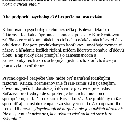
tvoriť a chcieť viac.“
Ako podporiť psychologické bezpečie na pracovisku
K budovaniu psychologického bezpečia prispieva niekoľko
faktorov. Radikálna úprimnosť, koncept popísaný Kim Scottovou,
zahŕňa otvorenú komunikáciu o cieľoch a očakávaniach bez obáv z
odsúdenia. Podpora produktívnych konfliktov umožňuje rozmanité
názory a hľadanie lepších riešení, pričom líderstvo zohráva kľúčovú
úlohu. Empatický líder premýšľa o zamestnancoch a
zamestnankyniach ako o schopných jedincoch, ktorí chcú svoju
prácu vykonávať dobre.
Psychologické bezpečie však môže byť narušené rozličnými
faktormi. Kritika, zosmiešňovanie či sarkazmus sú najčastejšími
dôvodmi, prečo ľudia strácajú dôveru v pracovné prostredie.
Súťaživé prostredie, kde sa preferuje hierarchia moci pred
spoluprácou, je ďalším rizikom. Rovnako závažné problémy môže
spôsobiť aj nedostatok empatie zo strany vedenia. Ako upozornila
Lenka Uherová:
„Psychologické bezpečie nie je o nižších nárokoch.
Ide o vytvorenie priestoru, kde odvaha rásť prekoná strach zo
zlyhania.“