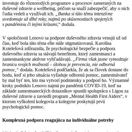
investuje do rôznorodých programov a procesov zameraných na
duševné zdravie a wellbeing, pričom sa snaží zabezpečiť, aby o nich
ľudia vedeli a využívali ich.
„Banka si túto tému intenzívne
uvedomuje už dlhé roky, najmä po skúsenostiach spojených
s pandémiou či inými krízami
,“ dodala.
V spoločnosti Lenovo sa podpore duševného zdravia venujú už od
čias, keď bola táto téma ešte stále stigmatizovaná. Karolína
Kotelešová zdôraznila, že psychologické bezpečie a podpora
duševného zdravia sa stávajú benefitom, ktorý zamestnanci a
zamestnankyne aktívne vyhľadávajú.
„Firma však jasne vymedzuje
hranicu svojich možností – úlohou je prevencia, nie odborná
pomoc,“
dodala. Kotelešová podčiarkla, že ak sa človek dostane do
bodu, keď si jeho situácia vyžaduje odbornú pomoc, zamestnávateľ
by mal byť ten, kto mu vytvorí podmienky a podporí ho. Významné
kroky podniklo Lenovo najmä po pandémii COVID-19, keď na
základe zamestnaneckých dotazníkov spustili spoluprácu s Ligou za
duševné zdravie a zaviedli program „Mental Health First Aiders“, v
ktorom vyškolení kolegovia a kolegyne poskytujú prvú
psychologickú pomoc.
Komplexná podpora reagujúca na individuálne potreby