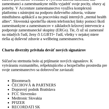
zamestnanci a zamestnankyne môžu vyjadriť svoje pocity, obavy aj
potreby. V Accenture zamestnanectvo využíva komplexnú
platformu s nástrojmi na podporu duševného zdravia, vrátane
mindfulness aplikácií a na pracovisku majú interných „mental health
allies“. Slovenská sporiteľňa okrem telefonickej linky pomoci školí
zamestnankyne a zamestnancov v základoch krízovej intervencie a
podporuje zamestnanecké skupiny (ERGs). Tie, či už sú zamerané
na mladých ľudí, ženy či LGBTI+ ľudí, všetky v nejakej miere
riešia aj duševné zdravie a wellbeing zamestnanectva.
Charta diverzity privítala deväť nových signatárov
Súčasťou stretnutia bolo aj prijímanie nových signatárov. K
vytváraniu rozmanitého, rešpektujúceho a bezpečného prostredia pre
svoje zamestnanectvo sa dobrovoľne zaviazali:
Bloomreach
ČECHOVÁ & PARTNERS
Dopravný podnik Bratislava
FCC Slovensko
Medtronic Slovakia
PFIZER
RECORDATI SK