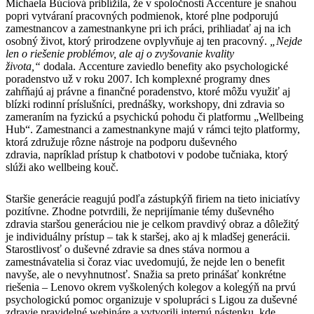
Michaela Búciová priblížila, že v spoločnosti Accenture je snahou
popri vytváraní pracovných podmienok, ktoré plne podporujú
zamestnancov a zamestnankyne pri ich práci, prihliadať aj na ich
osobný život, ktorý prirodzene ovplyvňuje aj ten pracovný.
„Nejde
len o riešenie problémov, ale aj o zvyšovanie kvality
života,“
dodala.
Accenture zaviedlo benefity ako psychologické
poradenstvo už v roku 2007. Ich komplexné programy dnes
zahŕňajú
aj právne a finančné poradenstvo, ktoré môžu využiť aj
blízki rodinní príslušníci, prednášky, workshopy, dni zdravia so
zameraním na fyzickú a psychickú pohodu či platformu „Wellbeing
Hub“. Zamestnanci a zamestnankyne majú v rámci tejto platformy,
ktorá združuje rôzne nástroje na podporu duševného
zdravia, napríklad prístup k chatbotovi v podobe tučniaka, ktorý
slúži ako wellbeing kouč.
Staršie generácie reagujú podľa zástupkýň firiem na tieto iniciatívy
pozitívne. Zhodne potvrdili, že neprijímanie témy duševného
zdravia staršou generáciou nie je celkom pravdivý obraz a dôležitý
je individuálny prístup – tak k staršej, ako aj k mladšej generácii.
Starostlivosť o duševné zdravie sa dnes stáva normou a
zamestnávatelia si čoraz viac uvedomujú, že nejde len o benefit
navyše, ale o nevyhnutnosť. Snažia sa preto prinášať konkrétne
riešenia – Lenovo okrem vyškolených kolegov a kolegýň na prvú
psychologickú pomoc organizuje v spolupráci s Ligou za duševné
zdravie pravidelné webináre a vytvorili internú nástenku, kde