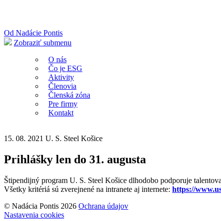
Od Nadácie Pontis
Zobraziť submenu
O nás
Čo je ESG
Aktivity
Členovia
Členská zóna
Pre firmy
Kontakt
15. 08. 2021
U. S. Steel Košice
Prihlášky len do 31. augusta
Štipendijný program U. S. Steel Košice dlhodobo podporuje talentov
Všetky kritériá sú zverejnené na intranete aj internete:
https://www.u
© Nadácia Pontis 2026
Ochrana údajov
Nastavenia cookies