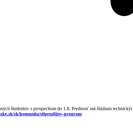
aných študentov s prospechom do 1.8. Prednosť má štúdium technickýc
sske.sk/sk/komunita/stipendijny-program