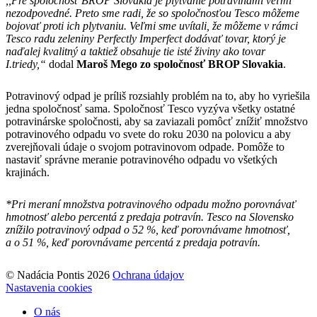
,,Pre spoločnosť BROP Slovakia je plytvanie potravinami veľmi
nezodpovedné. Preto sme radi, že so spoločnosťou Tesco môžeme
bojovať proti ich plytvaniu. Veľmi sme uvítali, že môžeme v rámci
Tesco radu zeleniny Perfectly Imperfect dodávať tovar, ktorý je
naďalej kvalitný a taktiež obsahuje tie isté živiny ako tovar
I.triedy,“
dodal
Maroš Mego zo spoločnosť BROP Slovakia
.
Potravinový odpad je príliš rozsiahly problém na to, aby ho vyriešila
jedna spoločnosť sama. Spoločnosť Tesco vyzýva všetky ostatné
potravinárske spoločnosti, aby sa zaviazali pomôcť znížiť množstvo
potravinového odpadu vo svete do roku 2030 na polovicu a aby
zverejňovali údaje o svojom potravinovom odpade. Pomôže to
nastaviť správne meranie potravinového odpadu vo všetkých
krajinách.
*Pri meraní množstva potravinového odpadu možno porovnávať
hmotnosť alebo percentá z predaja potravín. Tesco na Slovensko
znížilo potravinový odpad o 52 %, keď porovnávame hmotnosť,
a o 51 %, keď porovnávame percentá z predaja potravín.
© Nadácia Pontis 2026
Ochrana údajov
Nastavenia cookies
O nás