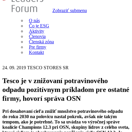
Zobraziť submenu
O nás
Čo je ESG
Aktivity
Členovia
Členská zóna
Pre firmy
Kontakt
24. 09. 2019
TESCO STORES SR
Tesco je v znižovaní potravinového
odpadu pozitívnym príkladom pre ostatné
firmy, hovorí správa OSN
Pri dosahovaní cieľa znížiť množstvo potravinového odpadu
do roku 2030 na polovicu nastal pokrok, avšak nie takým
tempom, ako je potrebné. To sa uvádza vo výročnej správe
koalície Champions 12.3 pri OSN, skupiny lídrov z celého sveta,