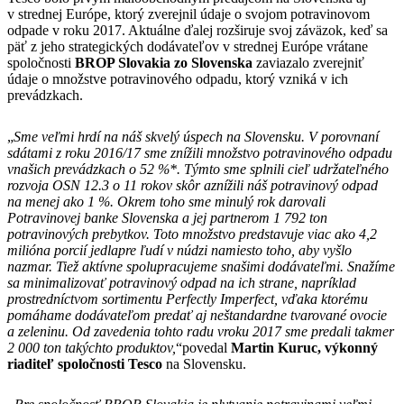
v strednej Európe, ktorý zverejnil údaje o svojom potravinovom
odpade v roku 2017. Aktuálne ďalej rozširuje svoj záväzok, keď sa
päť z jeho strategických dodávateľov v strednej Európe vrátane
spoločnosti
BROP Slovakia
zo Slovenska
zaviazalo zverejniť
údaje o množstve potravinového odpadu, ktorý vzniká v ich
prevádzkach.
„
Sme veľmi hrdí na náš skvelý úspech na Slovensku. V porovnaní
sdátami z roku 2016/17 sme znížili množstvo potravinového odpadu
vnašich prevádzkach o 52 %*. Týmto sme splnili cieľ udržateľného
rozvoja OSN 12.3 o 11 rokov skôr aznížili náš potravinový odpad
na menej ako 1 %. Okrem toho sme minulý rok darovali
Potravinovej banke Slovenska a jej partnerom 1 792 ton
potravinových prebytkov. Toto množstvo predstavuje viac ako 4,2
milióna porcií jedlapre ľudí v núdzi namiesto toho, aby vyšlo
nazmar. Tiež aktívne spolupracujeme snašimi dodávateľmi. Snažíme
sa minimalizovať potravinový odpad na ich strane, napríklad
prostredníctvom sortimentu Perfectly Imperfect, vďaka ktorému
pomáhame dodávateľom predať aj neštandardne tvarované ovocie
a zeleninu. Od zavedenia tohto radu vroku 2017 sme predali takmer
2 000 ton takýchto produktov,
“povedal
Martin Kuruc, výkonný
riaditeľ spoločnosti Tesco
na Slovensku.