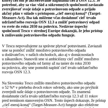
ktorej cieľom je akcelerovanie napĺňania cieľa OSN 12.3. Je
potrebné, aby sa viac vlád a súkromných spoločností zaviazalo
zverejňovať svoje údaje o potravinovom odpade a prijalo
akčný plán v súlade s prístupom „cieľ-meraj-konaj“ (Target-
Measure-Act). Iba tak môžeme včas dosiahnuť cieľ trvalo
udržateľného rozvoja OSN 12.3 a znížiť potravinový odpad
vo svete do roku 2030 na polovicu. Nedávne úspechy
spoločnosti Tesco v strednej Európe dokazujú, že jeho prístup
k znižovaniu potravinového odpadu funguje.
V Tescu nepovažujeme za správne plytvať potravinami. Zaviazali
sme sa pomôcť znížiť množstvo potravinového odpadu
u dodávateľov, v našich obchodoch, ako aj v domácnostiach
u zákazníkov. Stanovili sme si ambiciózny cieľ znížiť množstvo
potravinového odpadu od farmy až na tanier do roku 2030
na polovicu, aby sme pomohli naplniť cieľ trvalo udržateľného
rozvoja OSN 12.3.
Na Slovensku Tesco znížilo množstvo potravinového odpadu
o 52 %* v priebehu dvoch rokov odvtedy, ako sme po prvýkrát
zverejnili naše údaje o potravinovom odpade. To znamená
dosiahnutie cieľa trvalo udržateľného rozvoja 12.3 už 11 rokov
pred termínom stanoveným OSN. Tento úspech dokazuje, že prístup
„cieľ-meraj-konaj“ (Target-Measure-Act) funguje ako efektívne