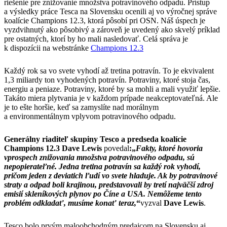
riešenie pre znižovanie množstva potravinového odpadu. Prístup
a výsledky práce Tesca na Slovensku ocenili aj vo výročnej správe
koalície Champions 12.3, ktorá pôsobí pri OSN. Náš úspech je
vyzdvihnutý ako pôsobivý a zároveň je uvedený ako skvelý príklad
pre ostatných, ktorí by ho mali nasledovať. Celá správa je
k dispozícii na webstránke
Champions 12.3
Každý rok sa vo svete vyhodí až tretina potravín. To je ekvivalent
1,3 miliardy ton vyhodených potravín. Potraviny, ktoré stoja čas,
energiu a peniaze. Potraviny, ktoré by sa mohli a mali využiť lepšie.
Takáto miera plytvania je v každom prípade neakceptovateľná. Ale
je to ešte horšie, keď sa zamyslíte nad morálnym
a environmentálnym vplyvom potravinového odpadu.
Generálny riaditeľ skupiny Tesco a predseda koalície
Champions 12.3 Dave Lewis
povedal
:„
Fakty, ktoré hovoria
vprospech znižovania množstva potravinového odpadu, sú
nepopierateľné. Jedna tretina potravín sa každý rok vyhodí,
pričom jeden z deviatich ľudí vo svete hladuje. Ak by potravinové
straty a odpad boli krajinou, predstavovali by tretí najväčší zdroj
emisií skleníkových plynov po Číne a USA. Nemôžeme tento
problém odkladať, musíme konať teraz,
“
vyzval
Dave Lewis
.
Tesco bolo prvým maloobchodným predajcom na Slovensku aj