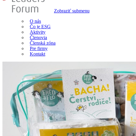
Zobraziť submenu
O nás
Čo je ESG
Aktivity
Členovia
Členská zóna
Pre firmy
Kontakt