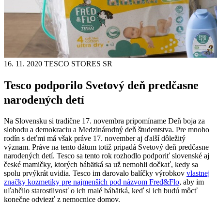
16. 11. 2020
TESCO STORES SR
Tesco podporilo Svetový deň predčasne
narodených detí
Na Slovensku si tradične 17. novembra pripomíname Deň boja za
slobodu a demokraciu a Medzinárodný deň študentstva. Pre mnoho
rodín s deťmi má však práve 17. november aj ďalší dôležitý
význam. Práve na tento dátum totiž pripadá Svetový deň predčasne
narodených detí. Tesco sa tento rok rozhodlo podporiť slovenské aj
české mamičky, ktorých bábätká sa už nemohli dočkať, kedy sa
spolu prvýkrát uvidia. Tesco im darovalo balíčky výrobkov
vlastnej
značky kozmetiky pre najmenších pod názvom Fred&Flo
, aby im
uľahčilo starostlivosť o ich malé bábätká, keď si ich budú môcť
konečne odviezť z nemocnice domov.