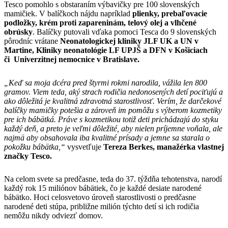
Tesco pomohlo s obstaraním výbavičky pre 100 slovenských
mamičiek. V balíčkoch nájdu napríklad
plienky, prebaľovacie
podložky, krém proti zapareninám, telový olej a vlhčené
obrúsky
. Balíčky putovali vďaka pomoci Tesca do 9 slovenských
pôrodníc vrátane
Neonatologickej kliniky JLF UK a
UN v
Martine, Kliniky neonatológie LF UPJŠ a
DFN v Košiciach
či
Univerzitnej nemocnice v Bratislave.
„Keď sa moja dcéra pred štyrmi rokmi narodila, vážila len 800
gramov. Viem teda, aký strach rodičia nedonosených detí pociťujú a
ako dôležitá je kvalitná zdravotná starostlivosť. Verím, že darčekové
balíčky mamičky potešia a zároveň im pomôžu s výberom kozmetiky
pre ich bábätká. Práve s kozmetikou totiž deti prichádzajú do styku
každý deň, a
preto je veľmi dôležité, aby nielen príjemne voňala, ale
najmä aby obsahovala iba kvalitné prísady a
jemne sa starala o
pokožku bábätka,“
vysvetľuje
Tereza Berkes, manažérka vlastnej
značky Tesco.
Na celom svete sa predčasne, teda do 37. týždňa tehotenstva, narodí
každý rok 15 miliónov bábätiek, čo je každé desiate narodené
bábätko. Hoci celosvetovo úroveň starostlivosti o predčasne
narodené deti stúpa, približne milión týchto detí si ich rodičia
nemôžu nikdy odviezť domov.