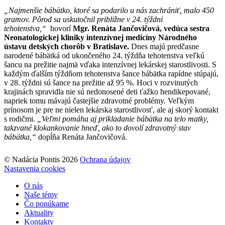
„Najmenšie bábätko, ktoré sa podarilo u
n
á
s zachr
á
ni
ť
, malo 450
gramov. Pôrod sa uskutočnil približne v 24. týždni
tehotenstva,“
hovorí
Mgr. Renáta Jančovičová, vedúca sestra
Neonatologickej kliniky intenzívnej medicíny Národného
ústavu detských chorôb v Bratislave.
Dnes majú predčasne
narodené bábätká od ukončeného 24. týždňa tehotenstva veľkú
šancu na prežitie najmä vďaka intenzívnej lekárskej starostlivosti. S
každým ďalším týždňom tehotenstva šance bábätka rapídne stúpajú,
v 28. týždni sú šance na prežitie až 95 %. Hoci v rozvinutých
krajinách spravidla nie sú nedonosené deti ťažko hendikepované,
napriek tomu mávajú častejšie zdravotné problémy. Veľkým
prínosom je pre ne nielen lekárska starostlivosť, ale aj skorý kontakt
s rodičmi.
„Veľmi pomáha aj prikladanie bábätka na telo matky,
takzvané klokankovanie hneď, ako to dovolí zdravotný stav
bábätka,“
dopĺňa Renáta Jančovičová.
© Nadácia Pontis 2026
Ochrana údajov
Nastavenia cookies
O nás
Naše témy
Čo ponúkame
Aktuality
Kontakty