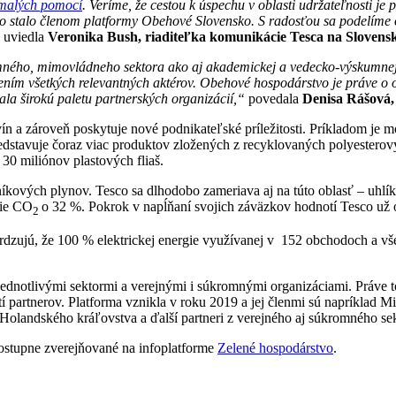
malých pomocí
. Veríme, že cestou k
úspechu v
oblasti udržateľnosti je
sco stalo členom platformy Obehové Slovensko
.
S radosťou sa podelíme 
“
uviedla
Veronika Bush, riaditeľka komunikácie Tesca na Slovens
mného, mimovládneho sektora ako aj akademickej a vedecko-výskumnej 
ním všetkých relevantných aktérov. Obehové hospodárstvo je práve o otv
tala širokú paletu partnerských organizácií,“
povedala
Denisa Rášová,
 a zároveň poskytuje nové podnikateľské príležitosti. Príkladom je mó
edstavuje čoraz viac produktov zložených z recyklovaných polyesterov
 30 miliónov plastových fliaš.
kových plynov. Tesco sa dlhodobo zameriava aj na túto oblasť – uhlíkov
sie CO
o 32 %. Pokrok v napĺňaní svojich záväzkov hodnotí Tesco už 
2
otvrdzujú, že 100 % elektrickej energie využívanej v 152 obchodoch a 
ednotlivými sektormi a verejnými i súkromnými organizáciami. Práve 
partnerov. Platforma vznikla v roku 2019 a jej členmi sú napríklad Min
Holandského kráľovstva a ďalší partneri z verejného aj súkromného sek
ostupne zverejňované na infoplatforme
Zelené hospodárstvo
.