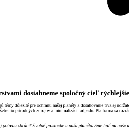
rstvami dosiahneme spoločný cieľ rýchlejši
ujú témy dôležité pre ochranu našej planéty a dosahovanie trvalej udrža
treniu prírodných zdrojov a minimalizácii odpadu. Platforma sa rozrást
aj potrebu chrániť životné prostredie a našu planétu. Sme hrdí na naše 