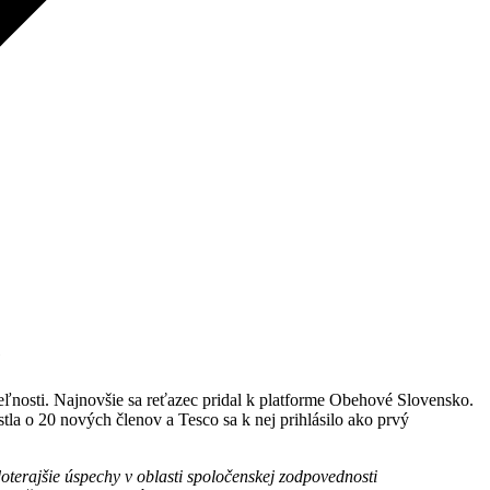
e
teľnosti. Najnovšie sa reťazec pridal k platforme Obehové Slovensko.
la o 20 nových členov a Tesco sa k nej prihlásilo ako prvý
doterajšie úspechy v
oblasti spoločenskej zodpovednosti