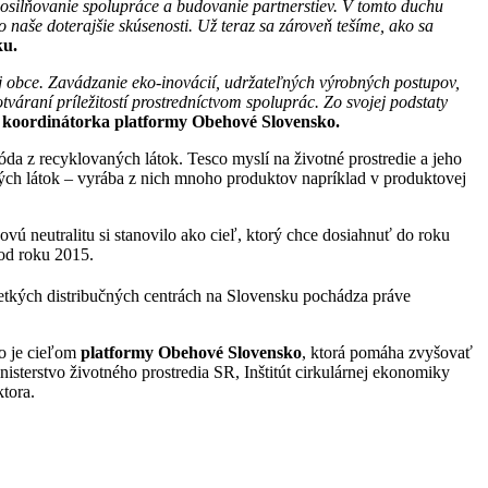
 posilňovanie spolupráce a budovanie partnerstiev. V tomto duchu
o
naše doterajšie skúsenosti.
Už teraz sa zároveň tešíme, ako sa
ku.
obce. Zavádzanie eko-inovácií, udržateľných výrobných postupov,
áraní príležitostí prostredníctvom spoluprác. Zo svojej podstaty
 koordinátorka platformy Obehové Slovensko.
da z recyklovaných látok. Tesco myslí na životné prostredie a jeho
ých látok – vyrába z nich mnoho produktov napríklad v produktovej
ú neutralitu si stanovilo ako cieľ, ktorý chce dosiahnuť do roku
od roku 2015.
všetkých distribučných centrách na Slovensku pochádza práve
to je cieľom
platformy Obehové Slovensko
, ktorá pomáha zvyšovať
isterstvo životného prostredia SR, Inštitút cirkulárnej ekonomiky
tora.