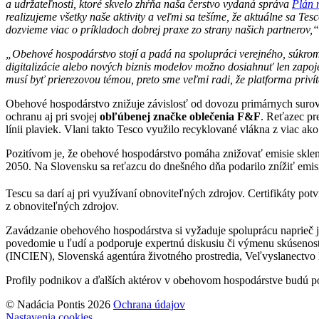
a
udržateľnosti, ktoré skvelo zhŕňa naša čerstvo vydaná správa
Plán 
realizujeme všetky naše aktivity a
veľmi sa tešíme, že aktuálne sa Te
dozvieme viac o
príkladoch dobrej praxe zo strany našich partnerov,
„Obehové hospodárstvo stojí a padá na spolupráci verejného, súkro
digitalizácie alebo nových biznis modelov možno dosiahnuť len zapoje
musí byť prierezovou témou, preto sme veľmi radi, že platforma priví
Obehové hospodárstvo znižuje závislosť od dovozu primárnych surovín
ochranu aj pri svojej
obľúbenej značke oblečenia F&F
. Reťazec pr
línii plaviek. Vlani takto Tesco využilo recyklované vlákna z viac ako
Pozitívom je, že obehové hospodárstvo pomáha znižovať emisie sklení
2050. Na Slovensku sa reťazcu do dnešného dňa podarilo znížiť emi
Tescu sa darí aj pri využívaní obnoviteľných zdrojov. Certifikáty p
z obnoviteľných zdrojov.
Zavádzanie obehového hospodárstva si vyžaduje spoluprácu naprieč j
povedomie u ľudí a podporuje expertnú diskusiu či výmenu skúseností 
(INCIEN), Slovenská agentúra životného prostredia, Veľvyslanectvo 
Profily podnikov a ďalších aktérov v obehovom hospodárstve budú p
© Nadácia Pontis 2026
Ochrana údajov
Nastavenia cookies