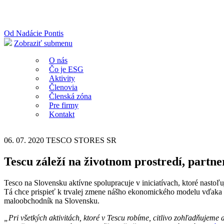
Od Nadácie Pontis
Zobraziť submenu
O nás
Čo je ESG
Aktivity
Členovia
Členská zóna
Pre firmy
Kontakt
06. 07. 2020
TESCO STORES SR
Tescu záleží na životnom prostredí, partne
Tesco na Slovensku aktívne spolupracuje v iniciatívach, ktoré nastoľ
Tá chce prispieť k trvalej zmene nášho ekonomického modelu vďaka še
maloobchodník na Slovensku.
„Pri všetkých aktivitách, ktoré v Tescu robíme, citlivo zohľadňujeme 