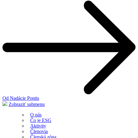
Od Nadácie Pontis
Zobraziť submenu
O nás
Čo je ESG
Aktivity
Členovia
Členská zóna