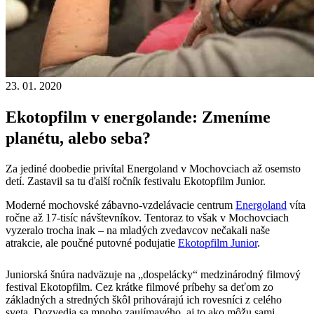
23. 01. 2020
Ekotopfilm v energolande: Zmeníme
planétu, alebo seba?
Za jediné doobedie privítal Energoland v Mochovciach až osemsto
detí. Zastavil sa tu ďalší ročník festivalu Ekotopfilm Junior.
Moderné mochovské zábavno-vzdelávacie centrum
Energoland
víta
ročne až 17-tisíc návštevníkov. Tentoraz to však v Mochovciach
vyzeralo trocha inak – na mladých zvedavcov nečakali naše
atrakcie, ale poučné putovné podujatie
Ekotopfilm Junior
.
Juniorská šnúra nadväzuje na „dospelácky“ medzinárodný filmový
festival Ekotopfilm. Cez krátke filmové príbehy sa deťom zo
základných a stredných škôl prihovárajú ich rovesníci z celého
sveta. Dozvedia sa mnoho zaujímavého, aj to ako môžu sami