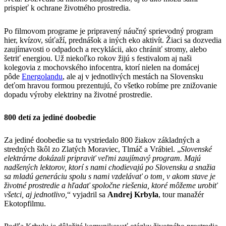
prispieť k ochrane životného prostredia.
Po filmovom programe je pripravený náučný sprievodný program
hier, kvízov, súťaží, prednášok a iných eko aktivít. Žiaci sa dozvedia
zaujímavosti o odpadoch a recyklácii, ako chrániť stromy, alebo
šetriť energiou. Už niekoľko rokov žijú s festivalom aj naši
kolegovia z mochovského infocentra, ktorí nielen na domácej
pôde
Energolandu
, ale aj v jednotlivých mestách na Slovensku
deťom hravou formou prezentujú, čo všetko robíme pre znižovanie
dopadu výroby elektriny na životné prostredie.
800 detí za jediné doobedie
Za jediné doobedie sa tu vystriedalo 800 žiakov základných a
stredných škôl zo Zlatých Moraviec, Tlmáč a Vrábiel. „
Slovenské
elektrárne dokázali pripraviť veľmi zaujímavý program. Majú
nadšených lektorov, ktorí s nami chodievajú po Slovensku a snažia
sa mladú generáciu spolu s nami vzdelávať o tom, v akom stave je
životné prostredie a hľadať spoločne riešenia, ktoré môžeme urobiť
všetci, aj jednotlivo,
“ vyjadril sa
Andrej Krbyla
, tour manažér
Ekotopfilmu.