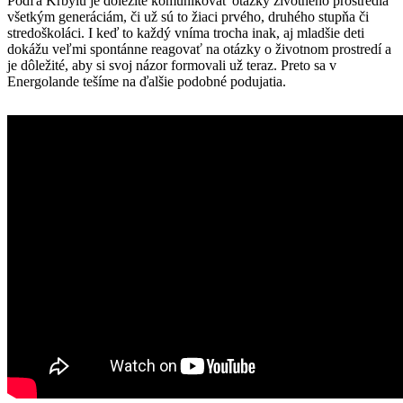
Podľa Krbylu je dôležité komunikovať otázky životného prostredia
všetkým generáciám, či už sú to žiaci prvého, druhého stupňa či
stredoškoláci. I keď to každý vníma trocha inak, aj mladšie deti
dokážu veľmi spontánne reagovať na otázky o životnom prostredí a
je dôležité, aby si svoj názor formovali už teraz. Preto sa v
Energolande tešíme na ďalšie podobné podujatia.