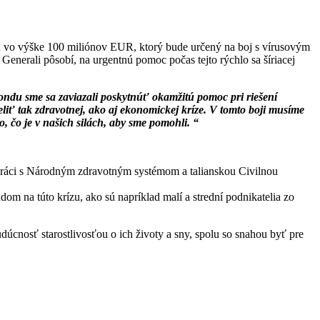
du vo výške 100 miliónov EUR, ktorý bude určený na boj s vírusovým
nerali pôsobí, na urgentnú pomoc počas tejto rýchlo sa šíriacej
ndu sme sa zaviazali poskytnúť okamžitú pomoc pri riešení
iť tak zdravotnej, ako aj ekonomickej kríze. V tomto boji musíme
, čo je v našich silách, aby sme pomohli. “
lupráci s Národným zdravotným systémom a talianskou Civilnou
om na túto krízu, ako sú napríklad malí a strední podnikatelia zo
udúcnosť starostlivosťou o ich životy a sny, spolu so snahou byť pre