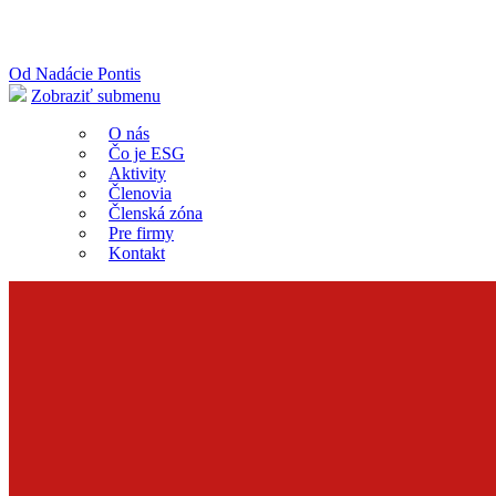
Od Nadácie Pontis
Zobraziť submenu
O nás
Čo je ESG
Aktivity
Členovia
Členská zóna
Pre firmy
Kontakt