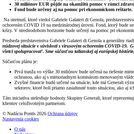
30 miliónov EUR pôjde na okamžitú pomoc v rámci zdravotne
Fond bude určený aj na pomoc pri ekonomickom reštarte.
Na stretnutí, ktoré viedol Gabriele Galateri di Genola, predstaven
ochorením COVID 19 na medzinárodnej úrovni. Fond, ktorý bude určen
krízy. V strednodobom horizonte bude určený na pomoc pri ekonomic
Predseda predstavenstva Gabriele Galateri di Genola a generálny riad
núdzovej situácie v súvislosti s vírusovým ochorením COVID-19. Ge
všetci spolupracovať. Sme súčasťou talianskej aj európskej histórie
Súčasťou plánu je:
Prvá tranža vo výške 30 miliónov bude určená na riešenie mim
ochranou, ako aj s mimoriadnym komisárom menovaným vládou p
Zvyšné financie budú určené na situácie, kde má Generali význa
sektorov, ktoré boli priamo zasiahnuté touto situáciou, ako aj i
Táto iniciatíva stelesňuje hodnoty Skupiny Generali, ktoré reprezentu
klientov celoživotným partnerom.
© Nadácia Pontis 2026
Ochrana údajov
Nastavenia cookies
O nás