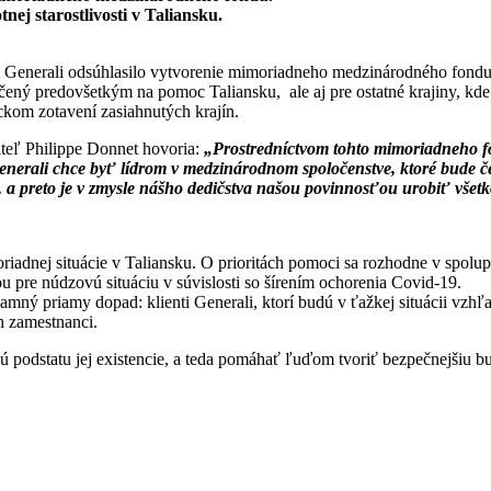
j starostlivosti v Taliansku.
stvo Generali odsúhlasilo vytvorenie mimoriadneho medzinárodného fon
ý predovšetkým na pomoc Taliansku, ale aj pre ostatné krajiny, kde Ge
kom zotavení zasiahnutých krajín.
iteľ Philippe Donnet hovoria:
„Prostredníctvom tohto mimoriadneho fo
nerali chce byť lídrom v medzinárodnom spoločenstve, ktoré bude čel
, a preto je v zmysle nášho dedičstva našou povinnosťou urobiť všetko
oriadnej situácie v Taliansku. O prioritách pomoci sa rozhodne v spo
re núdzovú situáciu v súvislosti so šírením ochorenia Covid-19.
mný priamy dopad: klienti Generali, ktorí budú v ťažkej situácii vzhľad
ch zamestnanci.
jú podstatu jej existencie, a teda pomáhať ľuďom tvoriť bezpečnejšiu b