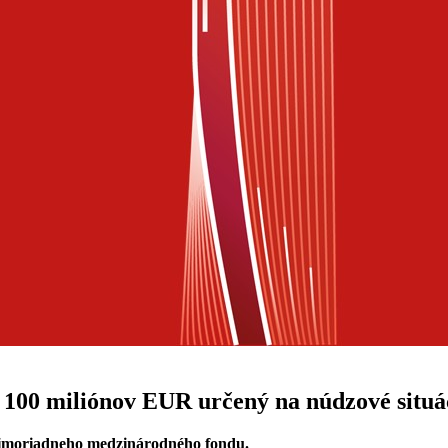
e 100 miliónov EUR určený na núdzové situá
 mimoriadneho medzinárodného fondu.