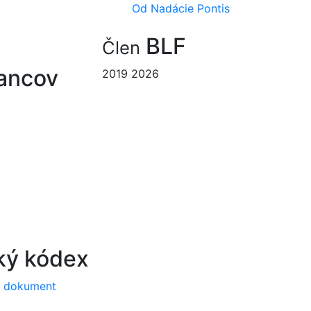
Od Nadácie Pontis
BLF
Člen
ancov
2019
2026
ký kódex
a dokument