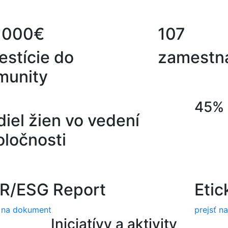
 000€
107
estície do
zamestn
munity
45%
iel žien vo vedení
oločnosti
R/ESG Report
Etic
ť na dokument
prejsť n
Iniciatívy a aktivity