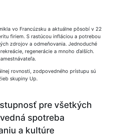
nikla vo Francúzsku a aktuálne pôsobí v 22
tu firiem. S rastúcou infláciou a potrebou
udských zdrojov a odmeňovania. Jednoduché
 rekreácie, regenerácie a mnoho ďalších.
 zamestnávateľa.
álnej rovnosti, zodpovedného prístupu sú
ieb skupiny Up.
stupnosť pre všetkých
ovedná spotreba
niu a kultúre