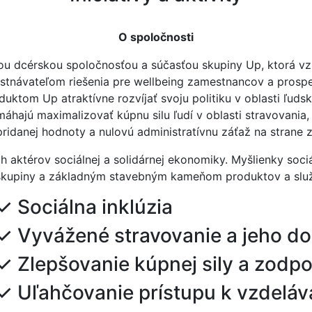
O spoločnosti
cou dcérskou spoločnosťou a súčasťou skupiny Up, ktorá vz
tnávateľom riešenia pre wellbeing zamestnancov a prosperi
oduktom Up atraktívne rozvíjať svoju politiku v oblasti ľ
omáhajú maximalizovať kúpnu silu ľudí v oblasti stravovania,
pridanej hodnoty a nulovú administratívnu záťaž na strane
 aktérov sociálnej a solidárnej ekonomiky. Myšlienky soci
kupiny a základným stavebným kameňom produktov a služ
✓ Sociálna inklúzia
✓ Vyvážené stravovanie a jeho do
✓ Zlepšovanie kúpnej sily a zodp
✓ Uľahčovanie prístupu k vzdeláva