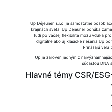
Up Déjeuner, s.r.o. je samostatne pôsobia
krajinách sveta. Up Déjeuner ponúka zames
ľudí po väčšej flexibilite môžu vďaka pr
digitálne ako aj klasické riešenia Up p
Prinášajú veľa 
Up je zároveň jedným z najvýznamnejších
súčasťou DNA s
Hlavné témy CSR/ESG