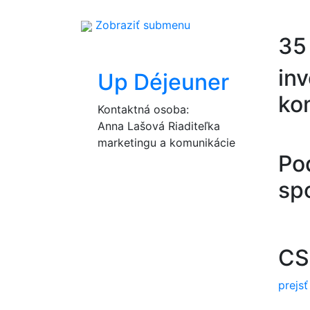
Zobraziť submenu
35
inv
Up Déjeuner
ko
Kontaktná osoba:
Anna Lašová
Riaditeľka
marketingu a komunikácie
Pod
sp
CS
prejs