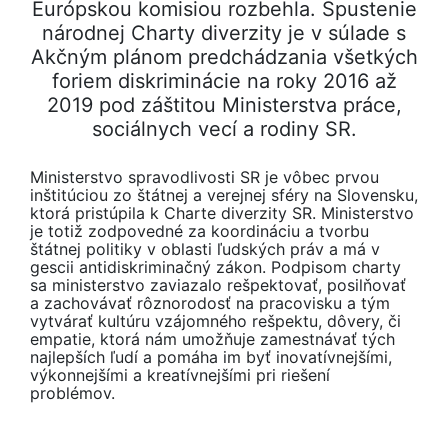
Európskou komisiou rozbehla. Spustenie
národnej Charty diverzity je v súlade s
Akčným plánom predchádzania všetkých
foriem diskriminácie na roky 2016 až
2019 pod záštitou Ministerstva práce,
sociálnych vecí a rodiny SR.
​Ministerstvo spravodlivosti SR je vôbec prvou
inštitúciou zo štátnej a verejnej sféry na Slovensku,
ktorá pristúpila k Charte diverzity SR. Ministerstvo
je totiž zodpovedné za koordináciu a tvorbu
štátnej politiky v oblasti ľudských práv a má v
gescii antidiskriminačný zákon. Podpisom charty
sa ministerstvo zaviazalo rešpektovať, posilňovať
a zachovávať rôznorodosť na pracovisku a tým
vytvárať kultúru vzájomného rešpektu, dôvery, či
empatie, ktorá nám umožňuje zamestnávať tých
najlepších ľudí a pomáha im byť inovatívnejšími,
výkonnejšími a kreatívnejšími pri riešení
problémov.