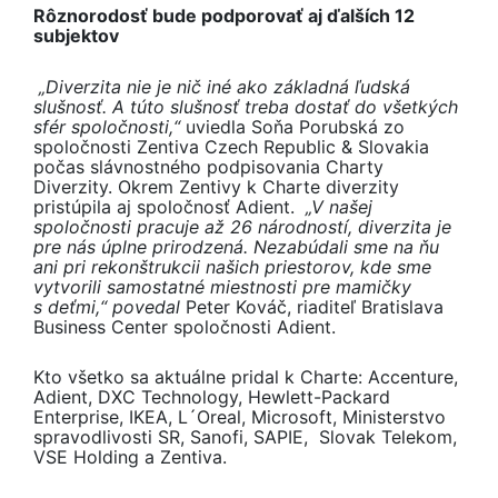
Rôznorodosť bude podporovať aj ďalších 12
subjektov
„Diverzita nie je nič iné ako základná ľudská
slušnosť. A túto slušnosť treba dostať do všetkých
sfér spoločnosti
,“
uviedla Soňa Porubská zo
spoločnosti Zentiva Czech Republic & Slovakia
počas slávnostného podpisovania Charty
Diverzity. Okrem Zentivy k Charte diverzity
pristúpila aj spoločnosť Adient.
„V našej
spoločnosti pracuje až 26 národností, diverzita je
pre nás úplne prirodzená. Nezabúdali sme na ňu
ani pri rekonštrukcii našich priestorov, kde sme
vytvorili samostatné miestnosti pre mamičky
s deťmi,“ povedal
Peter Kováč, riaditeľ Bratislava
Business Center spoločnosti Adient.
Kto všetko sa aktuálne pridal k Charte: Accenture,
Adient, DXC Technology, Hewlett-Packard
Enterprise, IKEA, L´Oreal, Microsoft, Ministerstvo
spravodlivosti SR, Sanofi, SAPIE, Slovak Telekom,
VSE Holding a Zentiva.