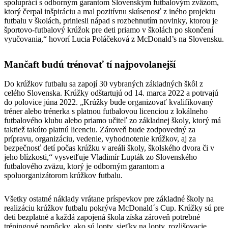
spolupráci s odborným garantom Slovenským futbalovým zväzom,
ktorý čerpal inšpiráciu a mal pozitívnu skúsenosť z iného projektu
futbalu v školách, priniesli nápad s rozbehnutím novinky, ktorou je
športovo-futbalový krúžok pre deti priamo v školách po skončení
vyučovania,“ hovorí Lucia Poláčeková z McDonald’s na Slovensku.
Mančaft budú trénovať tí najpovolanejší
Do krúžkov futbalu sa zapojí 30 vybraných základných škôl z
celého Slovenska. Krúžky odštartujú od 14. marca 2022 a potrvajú
do polovice júna 2022. „Krúžky bude organizovať kvalifikovaný
tréner alebo trénerka s platnou futbalovou licenciou z lokálneho
futbalového klubu alebo priamo učiteľ zo základnej školy, ktorý má
taktiež takúto platnú licenciu. Zároveň bude zodpovedný za
prípravu, organizáciu, vedenie, vyhodnotenie krúžkov, aj za
bezpečnosť detí počas krúžku v areáli školy, školského dvora či v
jeho blízkosti,“ vysvetľuje Vladimír Lupták zo Slovenského
futbalového zväzu, ktorý je odborným garantom a
spoluorganizátorom krúžkov futbalu.
Všetky ostatné náklady vrátane príspevkov pre základné školy na
realizáciu krúžkov futbalu pokrýva McDonald´s Cup. Krúžky sú pre
deti bezplatné a každá zapojená škola získa zároveň potrebné
tréningové pomôcky, ako sú lopty, sieťky na lopty, rozlišovacie