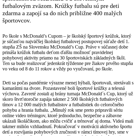
futbalovým zväzom. Krúžky futbalu sú pre deti
zdarma a zapojí sa do nich približne 400 malých
športovcov.
Po škole s McDonald’s Cupom – je školský športový krúžok, ktorý
je súčasťou najväčšej školskej futbalovej postupovej súťaže detí 1.
stupňa ZŠ na Slovensku McDonald’s Cup. Práve v súčasnej dobe
prináša krúžok futbalu deťom ďalšiu možnosť pravidelnej
pohybovej aktivity priamo na 30 športoviskách základných škôl.
Ten sa bude realizovať jedenkrát týždenne pre žiakov prvého stupňa
vo veku od 8 do 11 rokov a vždy po vyučovaní, po škole.
Deti sa počas pandémie výrazne menej hýbali, športovali, stretávali s
kamarátmi na dvore. Pozastavené boli športové krúžky a telesná
výchova. Zavreté zostali aj brány turnaja McDonald´s Cup, ktorý už
skoro štvrťstoročie zapája takmer 2 500 školských futbalových
tímov a 12 000 malých futbalistov a futbalistiek do celoročného
pohybu a hrania futbalu. „Minulý rok sme preto pripravili sériu
online video tréningov, ktoré jednoducho, bezpečne a zábavne
ukázali školáčikom, ako môžu cvičiť a trénovať aj doma. Videá mali
takmer milión vzhliadnutí. Pokračovať v motivácii aktívneho športu
detí a rozvíjania pohybových zručnosti v rámci tímovej hry, sme v