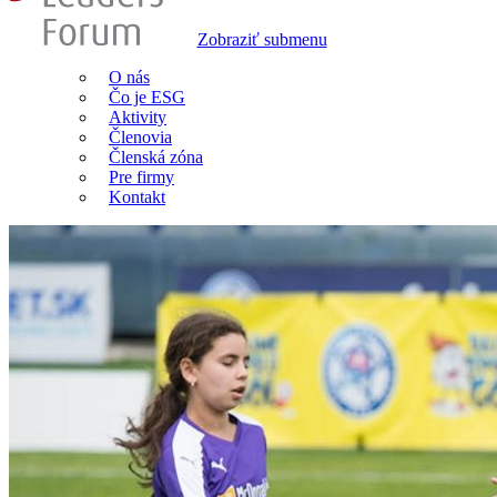
Zobraziť submenu
O nás
Čo je ESG
Aktivity
Členovia
Členská zóna
Pre firmy
Kontakt