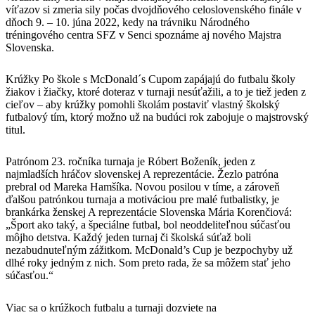
víťazov si zmeria sily počas dvojdňového celoslovenského finále v
dňoch 9. – 10. júna 2022, kedy na trávniku Národného
tréningového centra SFZ v Senci spoznáme aj nového Majstra
Slovenska.
Krúžky Po škole s McDonald´s Cupom zapájajú do futbalu školy
žiakov i žiačky, ktoré doteraz v turnaji nesúťažili, a to je tiež jeden z
cieľov – aby krúžky pomohli školám postaviť vlastný školský
futbalový tím, ktorý možno už na budúci rok zabojuje o majstrovský
titul.
Patrónom 23. ročníka turnaja je Róbert Boženík, jeden z
najmladších hráčov slovenskej A reprezentácie. Žezlo patróna
prebral od Mareka Hamšíka. Novou posilou v tíme, a zároveň
ďalšou patrónkou turnaja a motiváciou pre malé futbalistky, je
brankárka ženskej A reprezentácie Slovenska Mária Korenčiová:
„Šport ako taký, a špeciálne futbal, bol neoddeliteľnou súčasťou
môjho detstva. Každý jeden turnaj či školská súťaž boli
nezabudnuteľným zážitkom. McDonald’s Cup je bezpochyby už
dlhé roky jedným z nich. Som preto rada, že sa môžem stať jeho
súčasťou.“
Viac sa o krúžkoch futbalu a turnaji dozviete na