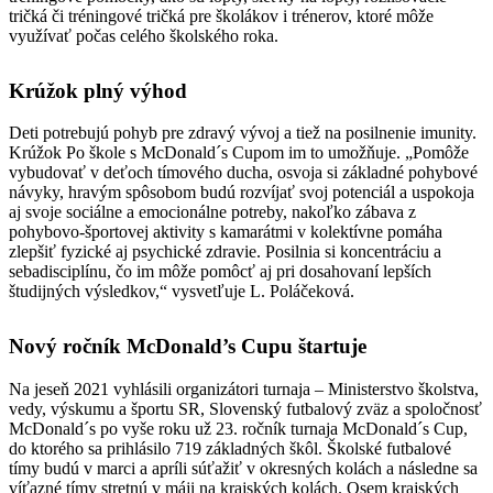
tričká či tréningové tričká pre školákov i trénerov, ktoré môže
využívať počas celého školského roka.
Krúžok plný výhod
Deti potrebujú pohyb pre zdravý vývoj a tiež na posilnenie imunity.
Krúžok Po škole s McDonald´s Cupom im to umožňuje. „Pomôže
vybudovať v deťoch tímového ducha, osvoja si základné pohybové
návyky, hravým spôsobom budú rozvíjať svoj potenciál a uspokoja
aj svoje sociálne a emocionálne potreby, nakoľko zábava z
pohybovo-športovej aktivity s kamarátmi v kolektívne pomáha
zlepšiť fyzické aj psychické zdravie. Posilnia si koncentráciu a
sebadisciplínu, čo im môže pomôcť aj pri dosahovaní lepších
študijných výsledkov,“ vysvetľuje L. Poláčeková.
Nový ročník McDonald’s Cupu štartuje
Na jeseň 2021 vyhlásili organizátori turnaja – Ministerstvo školstva,
vedy, výskumu a športu SR, Slovenský futbalový zväz a spoločnosť
McDonald´s po vyše roku už 23. ročník turnaja McDonald´s Cup,
do ktorého sa prihlásilo 719 základných škôl. Školské futbalové
tímy budú v marci a apríli súťažiť v okresných kolách a následne sa
víťazné tímy stretnú v máji na krajských kolách. Osem krajských