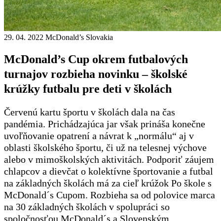
29. 04. 2022
McDonald’s Slovakia
McDonald’s Cup okrem futbalových
turnajov rozbieha novinku – školské
krúžky futbalu pre deti v školách
Červenú kartu športu v školách dala na čas
pandémia. Prichádzajúca jar však prináša konečne
uvoľňovanie opatrení a návrat k „normálu“ aj v
oblasti školského športu, či už na telesnej výchove
alebo v mimoškolských aktivitách. Podporiť záujem
chlapcov a dievčat o kolektívne športovanie a futbal
na základných školách má za cieľ krúžok Po škole s
McDonald´s Cupom. Rozbieha sa od polovice marca
na 30 základných školách v spolupráci so
spoločnosťou McDonald´s a Slovenským