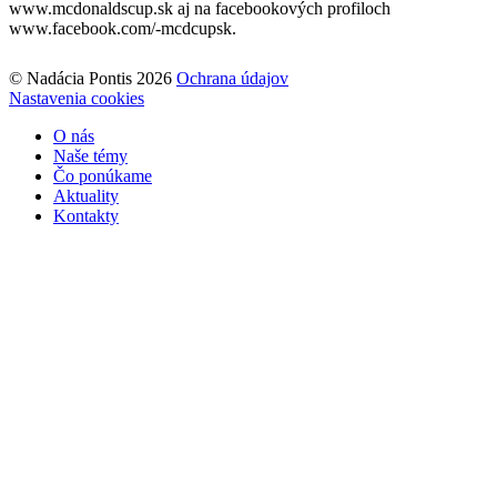
www.mcdonaldscup.sk aj na facebookových profiloch
www.facebook.com/-mcdcupsk.
© Nadácia Pontis 2026
Ochrana údajov
Nastavenia cookies
O nás
Naše témy
Čo ponúkame
Aktuality
Kontakty