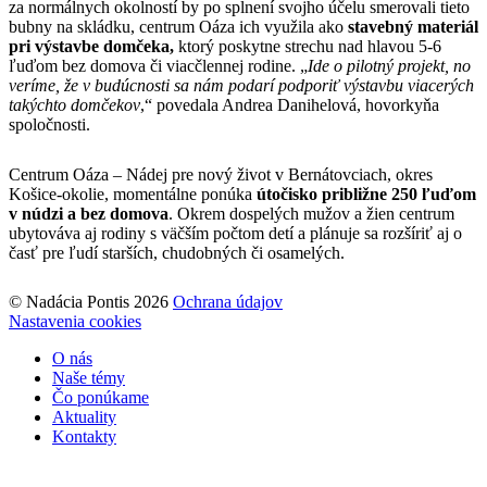
za normálnych okolností by po splnení svojho účelu smerovali tieto
bubny na skládku, centrum Oáza ich využila ako
stavebný materiál
pri výstavbe domčeka,
ktorý poskytne strechu nad hlavou 5-6
ľuďom bez domova či viacčlennej rodine. „
Ide o pilotný projekt, no
veríme, že v budúcnosti sa nám podarí podporiť výstavbu viacerých
takýchto domčekov
,“ povedala Andrea Danihelová, hovorkyňa
spoločnosti.
Centrum Oáza – Nádej pre nový život v Bernátovciach, okres
Košice-okolie, momentálne ponúka
útočisko približne 250 ľuďom
v núdzi a bez domova
. Okrem dospelých mužov a žien centrum
ubytováva aj rodiny s väčším počtom detí a plánuje sa rozšíriť aj o
časť pre ľudí starších, chudobných či osamelých.
© Nadácia Pontis 2026
Ochrana údajov
Nastavenia cookies
O nás
Naše témy
Čo ponúkame
Aktuality
Kontakty