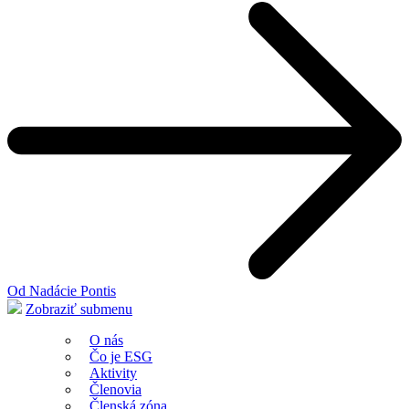
Od Nadácie Pontis
Zobraziť submenu
O nás
Čo je ESG
Aktivity
Členovia
Členská zóna