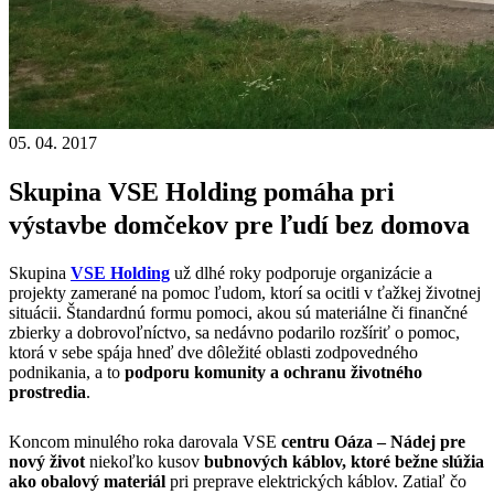
05. 04. 2017
Skupina VSE Holding pomáha pri
výstavbe domčekov pre ľudí bez domova
Skupina
VSE Holding
už dlhé roky podporuje organizácie a
projekty zamerané na pomoc ľudom, ktorí sa ocitli v ťažkej životnej
situácii. Štandardnú formu pomoci, akou sú materiálne či finančné
zbierky a dobrovoľníctvo, sa nedávno podarilo rozšíriť o pomoc,
ktorá v sebe spája hneď dve dôležité oblasti zodpovedného
podnikania, a to
podporu komunity a ochranu životného
prostredia
.
Koncom minulého roka darovala VSE
centru
Oáza – Nádej pre
nový život
niekoľko kusov
bubnových káblov, ktoré bežne slúžia
ako obalový materiál
pri preprave elektrických káblov. Zatiaľ čo