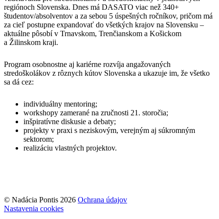
regiónoch Slovenska. Dnes má DASATO viac než 340+
študentov/absolventov a za sebou 5 úspešných ročníkov, pričom má
za cieľ postupne expandovať do všetkých krajov na Slovensku –
aktuálne pôsobí v Trnavskom, Trenčianskom a Košickom
a Žilinskom kraji.
Program osobnostne aj kariérne rozvíja angažovaných
stredoškolákov z rôznych kútov Slovenska a ukazuje im, že všetko
sa dá cez:
individuálny mentoring;
workshopy zamerané na zručnosti 21. storočia;
inšpiratívne diskusie a debaty;
projekty v praxi s neziskovým, verejným aj súkromným
sektorom;
realizáciu vlastných projektov.
© Nadácia Pontis 2026
Ochrana údajov
Nastavenia cookies