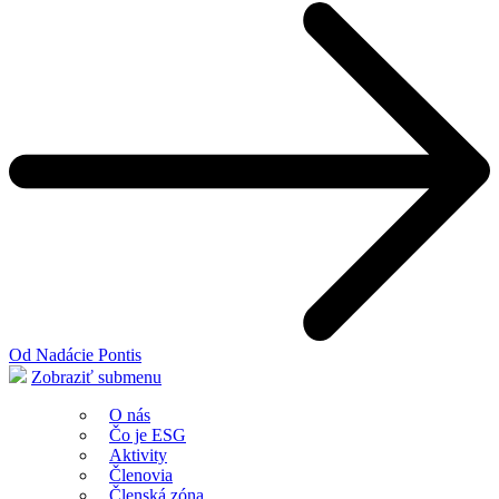
Od Nadácie Pontis
Zobraziť submenu
O nás
Čo je ESG
Aktivity
Členovia
Členská zóna