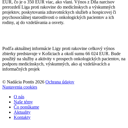
EUR, čo je o 350 EUR viac, ako vlani. Výnos z Dňa narcisov
prerozdelí Liga proti rakovine do medicínskych a výskumných
projektov, poskytovania zdravotníckych služieb a hospicovej či
psychosociálnej starostlivosti o onkologických pacientov a ich
rodiny, aj do vzdelávania a osvety.
Podľa aktuálnej informácie Ligy proti rakovine celkový výnos
zbierky predstavuje v Košiciach a okolí sumu 66 024 EUR. Bude
použitý na služby a aktivity v prospech onkologických pacientov, na
podporu medicínskych, výskumných, ako aj vzdelávacích a
informačných projek
© Nadácia Pontis 2026
Ochrana údajov
Nastavenia cookies
O nás
Naše témy
Čo ponúkame
Aktuality
Kontakty