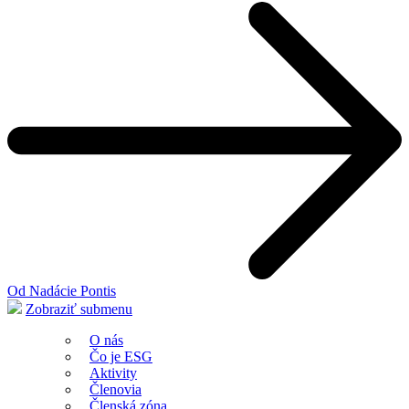
Od Nadácie Pontis
Zobraziť submenu
O nás
Čo je ESG
Aktivity
Členovia
Členská zóna