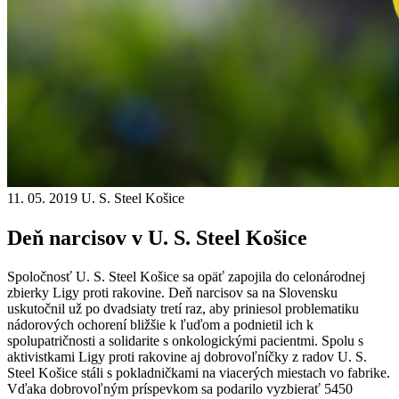
11. 05. 2019
U. S. Steel Košice
Deň narcisov v U. S. Steel Košice
Spoločnosť U. S. Steel Košice sa opäť zapojila do celonárodnej
zbierky Ligy proti rakovine. Deň narcisov sa na Slovensku
uskutočnil už po dvadsiaty tretí raz, aby priniesol problematiku
nádorových ochorení bližšie k ľuďom a podnietil ich k
spolupatričnosti a solidarite s onkologickými pacientmi. Spolu s
aktivistkami Ligy proti rakovine aj dobrovoľníčky z radov U. S.
Steel Košice stáli s pokladničkami na viacerých miestach vo fabrike.
Vďaka dobrovoľným príspevkom sa podarilo vyzbierať 5450