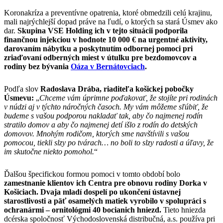
Koronakríza a preventívne opatrenia, ktoré obmedzili celú krajinu,
mali najrýchlejší dopad práve na ľudí, o ktorých sa stará Úsmev ako
dar.
Skupina VSE Holding ich v tejto situácii podporila
finančnou injekciou v hodnote 10 000 € na urgentné aktivity,
darovaním nábytku a poskytnutím odbornej pomoci pri
zriaďovaní odberných miest v útulku pre bezdomovcov a
rodiny bez bývania
Oáza v Bernátovciach
.
Podľa slov
Radoslava Drába, riaditeľa košickej pobočky
Úsmevu:
„
Chceme vám úprimne poďakovať, že stojíte pri rodinách
v núdzi aj v týchto náročných časoch. My vám môžeme sľúbiť, že
budeme s vašou podporou nakladať tak, aby čo najmenej rodín
stratilo domov a aby čo najmenej detí išlo z rodín do detských
domovov. Mnohým rodičom, ktorých sme navštívili s vašou
pomocou, tiekli slzy po tvárach… no boli to slzy radosti a úľavy, že
im skutočne niekto pomohol.
“
Ďalšou špecifickou formou pomoci v tomto období bolo
zamestnanie klientov ich Centra pre obnovu rodiny Dorka v
Košiciach. Dvaja mladí dospelí po ukončení ústavnej
starostlivosti a päť osamelých matiek vyrobilo v spolupráci s
ochranármi – ornitológmi 40 bocianich hniezd.
Tieto hniezda
dcérska spoločnosť Východoslovenská distribučná, a.s. používa pri