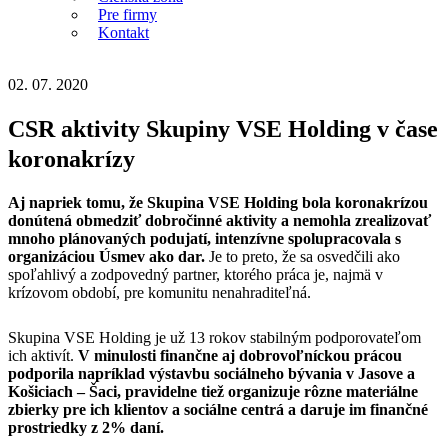
Pre firmy
Kontakt
02. 07. 2020
CSR aktivity Skupiny VSE Holding v čase
koronakrízy
Aj napriek tomu, že Skupina VSE Holding bola koronakrízou
donútená obmedziť dobročinné aktivity a nemohla zrealizovať
mnoho plánovaných podujatí, intenzívne spolupracovala s
organizáciou Úsmev ako dar.
Je to preto, že sa osvedčili ako
spoľahlivý a zodpovedný partner, ktorého práca je, najmä v
krízovom období, pre komunitu nenahraditeľná.
Skupina VSE Holding je už 13 rokov stabilným podporovateľom
ich aktivít.
V minulosti finančne aj dobrovoľníckou prácou
podporila napríklad výstavbu sociálneho bývania v Jasove a
Košiciach – Šaci, pravidelne tiež organizuje rôzne materiálne
zbierky pre ich klientov a sociálne centrá a daruje im finančné
prostriedky z 2% daní.