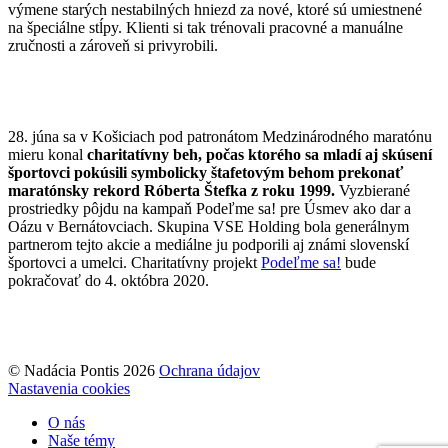
výmene starých nestabilných hniezd za nové, ktoré sú umiestnené
na špeciálne stĺpy. Klienti si tak trénovali pracovné a manuálne
zručnosti a zároveň si privyrobili.
28. júna sa v Košiciach pod patronátom Medzinárodného maratónu
mieru konal
charitatívny beh, počas ktorého sa mladí aj skúsení
športovci pokúsili symbolicky štafetovým behom prekonať
maratónsky rekord Róberta Štefka z roku 1999.
Vyzbierané
prostriedky pôjdu na kampaň Podeľme sa! pre Úsmev ako dar a
Oázu v Bernátovciach. Skupina VSE Holding bola generálnym
partnerom tejto akcie a mediálne ju podporili aj známi slovenskí
športovci a umelci. Charitatívny projekt
Podeľme sa!
bude
pokračovať do 4. októbra 2020.
© Nadácia Pontis 2026
Ochrana údajov
Nastavenia cookies
O nás
Naše témy