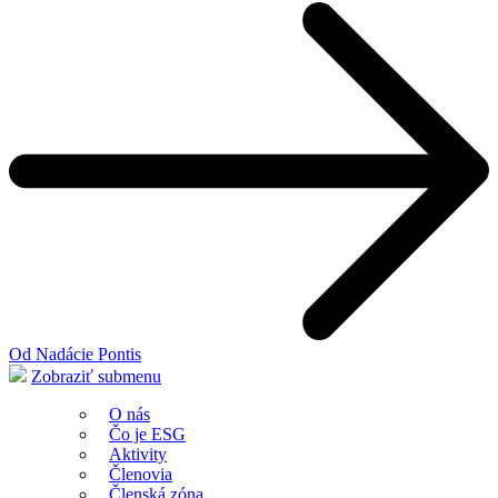
Od Nadácie Pontis
Zobraziť submenu
O nás
Čo je ESG
Aktivity
Členovia
Členská zóna