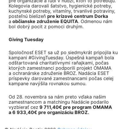
pre organizácie a ľudí v núdzi, ktorí to potrebujú.
Kolegovia darovali šatstvo, hygienické potreby,
kuchynské potreby, vitamíny, trvanlivé potraviny,
posteľnú bielizeň
pre krízové centrum Dorka
a
občianske združenie EQUITA
. Odmenou nám
bol dobrý pocit z pomoci druhým.
Giving Tuesday
Spoločnosť ESET sa už po siedmykrát pripojila ku
kampani #GivingTuesday. Úspešná kampaň bola
odštartovaná charitatívnymi raňajkami, počas
ktorých zamestnanci podporili projekt OMAMA
a ochranárske združenie BROZ. Nadácia ESET
príspevky darované zamestnancami počas celej
kampane navýšila rovnakou sumou.
Od 28. novembra sa nám preto vďaka našim
zamestnancom a matchingu Nadácie podarilo
vyzbierať cez
9 711,40€ pre program OMAMA
a 6 933,40€ pre organizáciu BROZ.