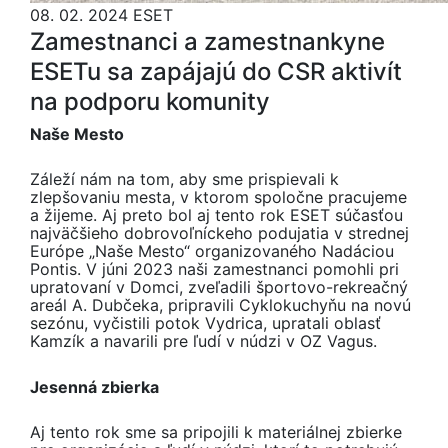
08. 02. 2024
ESET
Zamestnanci a zamestnankyne
ESETu sa zapájajú do CSR aktivít
na podporu komunity
Naše Mesto
Záleží nám na tom, aby sme prispievali k
zlepšovaniu mesta, v ktorom spoločne pracujeme
a žijeme. Aj preto bol aj tento rok ESET súčasťou
najväčšieho dobrovoľníckeho podujatia v strednej
Európe „Naše Mesto“ organizovaného Nadáciou
Pontis. V júni 2023 naši zamestnanci pomohli pri
upratovaní v Domci, zveľadili športovo-rekreačný
areál A. Dubčeka, pripravili Cyklokuchyňu na novú
sezónu, vyčistili potok Vydrica, upratali oblasť
Kamzík a navarili pre ľudí v núdzi v OZ Vagus.
Jesenná zbierka
Aj tento rok sme sa pripojili k materiálnej zbierke