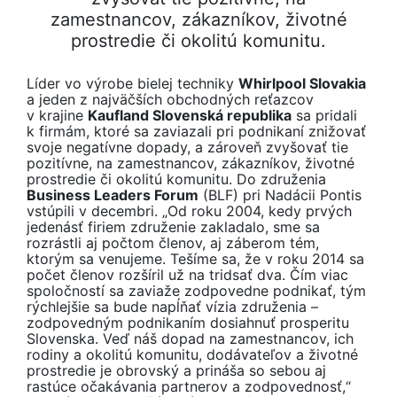
zamestnancov, zákazníkov, životné
prostredie či okolitú komunitu.
Líder vo výrobe bielej techniky
Whirlpool Slovakia
a jeden z najväčších obchodných reťazcov
v krajine
Kaufland Slovenská republika
sa pridali
k firmám, ktoré sa zaviazali pri podnikaní znižovať
svoje negatívne dopady, a zároveň zvyšovať tie
pozitívne, na zamestnancov, zákazníkov, životné
prostredie či okolitú komunitu. Do združenia
Business Leaders Forum
(BLF) pri Nadácii Pontis
vstúpili v decembri. „Od roku 2004, kedy prvých
jedenásť firiem združenie zakladalo, sme sa
rozrástli aj počtom členov, aj záberom tém,
ktorým sa venujeme. Tešíme sa, že v roku 2014 sa
počet členov rozšíril už na tridsať dva. Čím viac
spoločností sa zaviaže zodpovedne podnikať, tým
rýchlejšie sa bude napĺňať vízia združenia –
zodpovedným podnikaním dosiahnuť prosperitu
Slovenska. Veď náš dopad na zamestnancov, ich
rodiny a okolitú komunitu, dodávateľov a životné
prostredie je obrovský a prináša so sebou aj
rastúce očakávania partnerov a zodpovednosť,“