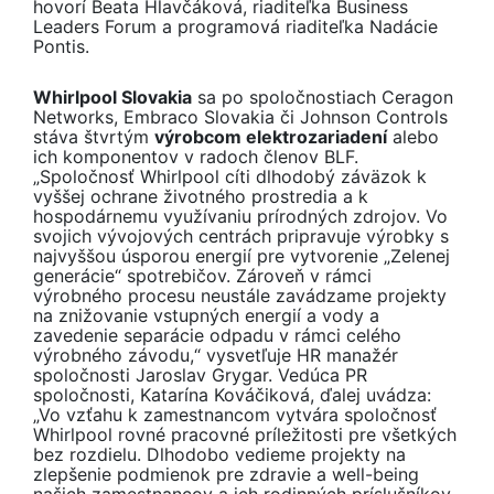
hovorí Beata Hlavčáková, riaditeľka Business
Leaders Forum a programová riaditeľka Nadácie
Pontis.
Whirlpool Slovakia
sa po spoločnostiach Ceragon
Networks, Embraco Slovakia či Johnson Controls
stáva štvrtým
výrobcom elektrozariadení
alebo
ich komponentov v radoch členov BLF.
„Spoločnosť Whirlpool cíti dlhodobý záväzok k
vyššej ochrane životného prostredia a k
hospodárnemu využívaniu prírodných zdrojov. Vo
svojich vývojových centrách pripravuje výrobky s
najvyššou úsporou energií pre vytvorenie „Zelenej
generácie“ spotrebičov. Zároveň v rámci
výrobného procesu neustále zavádzame projekty
na znižovanie vstupných energií a vody a
zavedenie separácie odpadu v rámci celého
výrobného závodu,“ vysvetľuje HR manažér
spoločnosti Jaroslav Grygar. Vedúca PR
spoločnosti, Katarína Kováčiková, ďalej uvádza:
„Vo vzťahu k zamestnancom vytvára spoločnosť
Whirlpool rovné pracovné príležitosti pre všetkých
bez rozdielu. Dlhodobo vedieme projekty na
zlepšenie podmienok pre zdravie a well-being
našich zamestnancov a ich rodinných príslušníkov.