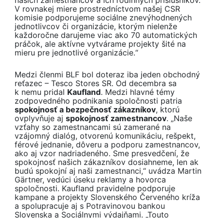
V rovnakej miere prostredníctvom našej CSR
komisie podporujeme sociálne znevýhodnených
jednotlivcov či organizácie, ktorým nielenže
každoročne darujeme viac ako 70 automatických
práčok, ale aktívne vytvárame projekty šité na
mieru pre jednotlivé organizácie.“
Medzi členmi BLF bol doteraz iba jeden obchodný
reťazec – Tesco Stores SR. Od decembra sa
k nemu pridal
Kaufland
. Medzi hlavné témy
zodpovedného podnikania spoločnosti patria
spokojnosť a bezpečnosť zákazníkov
, ktorú
ovplyvňuje aj
spokojnosť zamestnancov
. „Naše
vzťahy so zamestnancami sú zamerané na
vzájomný dialóg, otvorenú komunikáciu, rešpekt,
férové jednanie, dôveru a podporu zamestnancov,
ako aj vzor nadriadeného. Sme presvedčení, že
spokojnosť našich zákazníkov dosiahneme, len ak
budú spokojní aj naši zamestnanci,“ uvádza Martin
Gärtner, vedúci úseku reklamy a hovorca
spoločnosti. Kaufland pravidelne podporuje
kampane a projekty Slovenského Červeného kríža
a spolupracuje aj s Potravinovou bankou
Slovenska a Sociálnymi výdajňami. „Touto