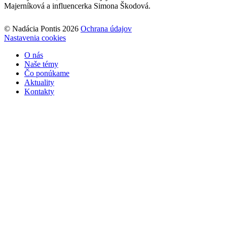
Majerníková a influencerka Simona Škodová.
© Nadácia Pontis 2026
Ochrana údajov
Nastavenia cookies
O nás
Naše témy
Čo ponúkame
Aktuality
Kontakty