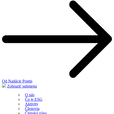
Od Nadácie Pontis
Zobraziť submenu
O nás
Čo je ESG
Aktivity
Členovia
Členská zóna