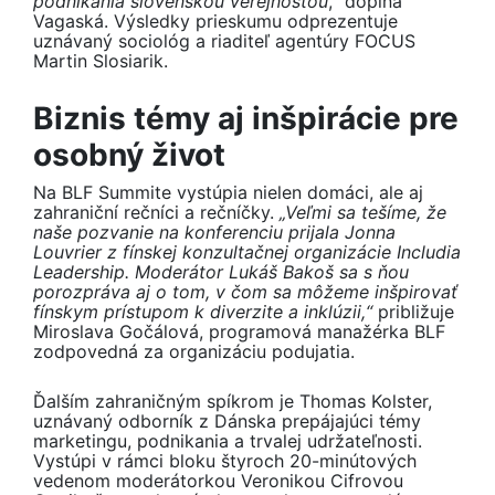
podnikania slovenskou verejnosťou
,“ dopĺňa
Vagaská. Výsledky prieskumu odprezentuje
uznávaný sociológ a riaditeľ agentúry FOCUS
Martin Slosiarik.
Biznis témy aj inšpirácie pre
osobný život
Na BLF Summite vystúpia nielen domáci, ale aj
zahraniční rečníci a rečníčky.
„Veľmi sa tešíme, že
naše pozvanie na konferenciu prijala Jonna
Louvrier z fínskej konzultačnej organizácie Includia
Leadership. Moderátor Lukáš Bakoš sa s ňou
porozpráva aj o tom, v čom sa môžeme inšpirovať
fínskym prístupom k diverzite a inklúzii,“
približuje
Miroslava Gočálová, programová manažérka BLF
zodpovedná za organizáciu podujatia.
Ďalším zahraničným spíkrom je Thomas Kolster,
uznávaný odborník z Dánska prepájajúci témy
marketingu, podnikania a trvalej udržateľnosti.
Vystúpi v rámci bloku štyroch 20-minútových
vedenom moderátorkou Veronikou Cifrovou