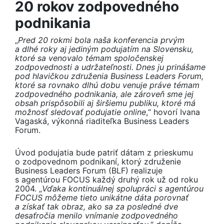
20 rokov zodpovedného
podnikania
„
Pred 20 rokmi bola naša konferencia prvým
a dlhé roky aj jediným podujatím na Slovensku,
ktoré sa venovalo témam spoločenskej
zodpovednosti a udržateľnosti. Dnes ju prinášame
pod hlavičkou združenia Business Leaders Forum,
ktoré sa rovnako dlhú dobu venuje práve témam
zodpovedného podnikania, ale zároveň sme jej
obsah prispôsobili aj širšiemu publiku, ktoré má
možnosť sledovať podujatie online
,“ hovorí Ivana
Vagaská, výkonná riaditeľka Business Leaders
Forum.
Úvod podujatia bude patriť dátam z prieskumu
o zodpovednom podnikaní, ktorý združenie
Business Leaders Forum (BLF) realizuje
s agentúrou FOCUS každý druhý rok už od roku
2004. „
Vďaka kontinuálnej spolupráci s agentúrou
FOCUS môžeme tieto unikátne dáta porovnať
a získať tak obraz, ako sa za posledné dve
desaťročia menilo vnímanie zodpovedného