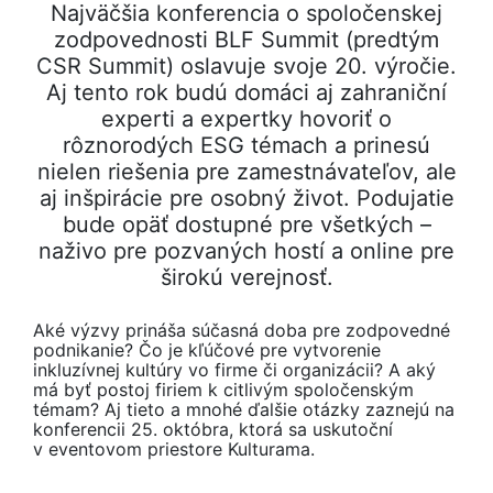
Najväčšia konferencia o spoločenskej
zodpovednosti BLF Summit (predtým
CSR Summit) oslavuje svoje 20. výročie.
Aj tento rok budú domáci aj zahraniční
experti a expertky hovoriť o
rôznorodých ESG témach a prinesú
nielen riešenia pre zamestnávateľov, ale
aj inšpirácie pre osobný život. Podujatie
bude opäť dostupné pre všetkých –
naživo pre pozvaných hostí a online pre
širokú verejnosť.
Aké výzvy prináša súčasná doba pre zodpovedné
podnikanie? Čo je kľúčové pre vytvorenie
inkluzívnej kultúry vo firme či organizácii? A aký
má byť postoj firiem k citlivým spoločenským
témam? Aj tieto a mnohé ďalšie otázky zaznejú na
konferencii 25. októbra, ktorá sa uskutoční
v eventovom priestore Kulturama.