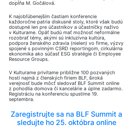
dopĺňa M. Gočálová.
K najobľúbenejším častiam konferencie
každoročne patria diskusné stoly, ktoré však budú
dostupné len pre účastníkov a účastníčky naživo
v Kulturame. Opäť budú mať možnosť neformálne
rozobrať témy, akými sú inkluzívna kultúra,
podpora ženského zdravia (nielen) vo firme, výzvy
spojené s povinným CSRD reportingom, cirkulárna
ekonomika ako súčasť ESG stratégie či Employee
Resource Groups.
V Kulturame privítame približne 100 pozvaných
hostí najmä z členských firiem BLF, široká
verejnosť bude môcť sledovať BLF Summit online
z pohodlia domova či kancelárie a úplne zadarmo.
Registráciu na konferenciu spustíme 19.
septembra.
Zaregistrujte sa na BLF Summit a
sledujte ho 25. októbra online