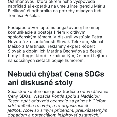
Ostrihoňovou, ktorá okrem neho vyspovedá
napríklad aj expertku na umelú inteligenciu Máriu
Bielikovú či odborníka na potreby mladých ľudí
Tomáša Pešeka.
Podujatie otvorí aj tému angažovanej firemnej
komunikácie a postoja firiem k citlivým
spoločenským témam. V diskusii vystúpia Petra
Novotná zo spoločnosti Slovak Telekom, Michal
Meško z Martinusu, reklamný expert Róbert
Slovák a doplní ich Martina Bechyňová z českej
firmy Liftago, ktorá je známa tým, že proti hejtom
na sociálnych sieťach bojuje humorom.
Nebudú chýbať Cena SDGs
ani diskusné stoly
Súčasťou konferencie je už tradične odovzdávanie
Ceny SDGs. „
Nadácia Pontis spolu s Nadáciou
Tesco opäť odovzdá ocenenie za prínos k Cieľom
udržateľného rozvoja, a to organizácii či
jednotlivcovi so silným príbehom, preukázateľným
dopadom a potenciálom inšpirovať ostatných
,“