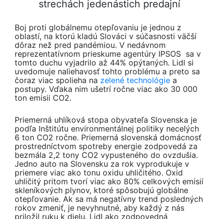
strechách jedenástich predajní
Boj proti globálnemu otepľovaniu je jednou z
oblastí, na ktorú kladú Slováci v súčasnosti väčší
dôraz než pred pandémiou. V nedávnom
reprezentatívnom prieskume agentúry IPSOS sa v
tomto duchu vyjadrilo až 44% opýtaných. Lidl si
uvedomuje naliehavosť tohto problému a preto sa
čoraz viac spolieha na
zelené technológie
a
postupy. Vďaka nim ušetrí ročne viac ako 30 000
ton emisii CO2.
Priemerná uhlíková stopa obyvateľa Slovenska je
podľa Inštitútu environmentálnej politiky necelých
6 ton CO2 ročne. Priemerná slovenská domácnosť
prostredníctvom spotreby energie zodpovedá za
bezmála 2,2 tony CO2 vypusteného do ovzdušia.
Jedno auto na Slovensku za rok vyprodukuje v
priemere viac ako tonu oxidu uhličitého. Oxid
uhličitý pritom tvorí viac ako 80% celkových emisií
skleníkových plynov, ktoré spôsobujú globálne
otepľovanie. Ak sa má negatívny trend posledných
rokov zmeniť, je nevyhnutné, aby každý z nás
priložil ruku k dielu. Lidl ako zodpovedná