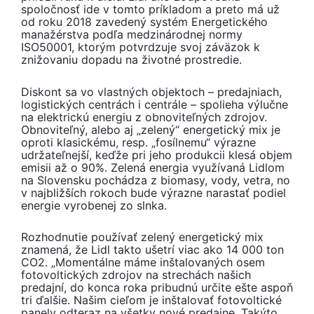
spoločnosť ide v tomto príkladom a preto má už
od roku 2018 zavedený systém Energetického
manažérstva podľa medzinárodnej normy
ISO50001, ktorým potvrdzuje svoj záväzok k
znižovaniu dopadu na životné prostredie.
Diskont sa vo vlastných objektoch – predajniach,
logistických centrách i centrále – spolieha výlučne
na elektrickú energiu z obnoviteľných zdrojov.
Obnoviteľný, alebo aj „zelený“ energetický mix je
oproti klasickému, resp. „fosílnemu“ výrazne
udržateľnejší, keďže pri jeho produkcii klesá objem
emisii až o 90%. Zelená energia využívaná Lidlom
na Slovensku pochádza z biomasy, vody, vetra, no
v najbližších rokoch bude výrazne narastať podiel
energie vyrobenej zo slnka.
Rozhodnutie používať zelený energetický mix
znamená, že Lidl takto ušetrí viac ako 14 000 ton
CO2. „Momentálne máme inštalovaných osem
fotovoltických zdrojov na strechách našich
predajní, do konca roka pribudnú určite ešte aspoň
tri ďalšie. Našim cieľom je inštalovať fotovoltické
panely odteraz na všetky nové predajne. Takýto