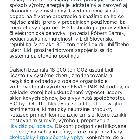
spôsob výroby energie je udržateľný a zároveň aj
ekonomicky zmysluplný. Uvedomujeme si náš
dopad na životné prostredie a snažíme sa ho čo
najviac znížiť, preto v predajniach používame iba
energeticky úsporné LED technológie pri osvetlení
či elektronické cenovky,“ povedal Róbert Bahník,
vedúci úseku nehnuteľností v Lidl Slovenská
republika. Viac ako 300 ton emisii oxidu uhličitého
ušetrí Lidl prostredníctvom zapojenia sa do
systému paletového poolingu.
Ďalších bezmála 18 000 ton CO2 ušetril Lidl
účasťou v systéme zberu, zhodnocovania a
recyklácie odpadov z obalov organizácie
zodpovednosti výrobcov ENVI – PAK. Metodika, na
základe ktorej bol uskutočnený výpočet úspory
skleníkových plynov, bola vyvinutá spoločnosťou
BIO by Deloitte. Nedávno zaradil Lidl do svojho
sortimentu aj klimaticky neutrálne produkty.
Reťazec pri nich kompenzuje emisie, ktoré vznikli
pestovaním surovín, výrobou, prepravou a
likvidáciou obalov
. Diskont podporí certifikované
projekty na ochranu klímy, ktoré majú pozitívny
ekologický i spoločenský vplyv
. Konkrétne ide o