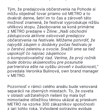
Tým, že predajcovia občerstvenia na Pohode si
môžu objednať tovar priamo od METRO a to
dvakrát denne, šetrí im to čas a zároveň táto
možnosť znamená, že festival vyprodukuje nižšiu
uhlíkovú stopu. Zásobovanie sa koná primárne
z METRO predajne v Žiline:
„Naši obchodní
zástupcovia aktívne oslovovali predajcov
občerstvenia na festivale. Môžeme potvrdiť, že
najvyšší záujem o
dodávky počas festivalu je
o
čerstvú zeleninu a
ovocie. Snažili sme sa tiež
uspokojiť čo najviac záujemcov
o
kompostovateľný riad. Veríme, že prvý ročník
bude dobrou skúsenosťou pre posunutie
partnerstva ešte na vyššiu úroveň v budúcnosti,“
povedala Veronika Bulinová, own brand manager
v METRO.
Pozornosť v rámci celého areálu bude venovaná
separácii na zberných miestach. To, že osveta
v oblasti udržateľných riešení by mala byť
mimoriadne dôležitou témou ukázal aj prieskum
METRO na vzorke 300 zákazníkov spoločnosti
z jari tohto roka. Vyhodené potraviny eviduje