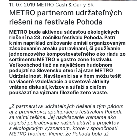
11. 07. 2019
METRO Cash & Carry SR
METRO partnerom udržateľných
riešení na festivale Pohoda
METRO bude aktívnou súčasťou ekologických
riešení na 23. ročníku festivalu Pohoda. Patrí
k nim napríklad znižovanie emisií organizovaným
zásobovaním areálu potravinami, či používanie
jednorazového kompostovateľného eko riadu zo
sortimentu METRO v gastro zóne festivalu.
Veľkoobchod tiež na najväčšom hudobnom
podujatí na Slovensku otvorí aj stan METRO
Udržateľnosť. Návštevníci sa v ňom môžu tešiť
na viaceré vzdelávacie a osvetové aktivity
vrátane diskusií, kvízov a súťaží s cieľom
poukázať na význam filozofie zero waste.
„
Z partnerstva udržateľných riešení a
tým pádom
aj z
premiérovej spolupráce s
festivalom Pohoda
sa veľmi tešíme. Jej nadviazanie vnímame ako
logické pokračovanie našich aktivít a
projektov
s
ekologickým významom, ktoré v
spoločnosti
METRO tvoríme. Vieme, že Pohoda bola už