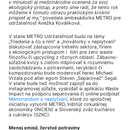
v
minulosti aj medzinárodne ocenená za svoj
ekologický prístup, a
preto sme radi, že tento rok
môžeme k tomuto obrazu praktickými krokmi
prispieť aj my,“
povedala ambasádorka METRO pre
udržateľnosť Anežka Kováliková.
V stane METRO Udržateľnosť budú na témy
„Triedenie a čo s ním“ a „Inovátorky v neplytvaní“
diskutovať zástupcovia tretieho sektora, firiem
s ekologickým prístupom i lídri pre zero waste
filozofiu či upcycling z rôznych oblastí. Zábavno-
súťažné kvízy s cieľom inšpirovať k rozumnému
zaobchádzaniu s potravinami, recyklácii či
kompostovaniu bude moderovať herec Michael
Vrzala pod alter egom Steven „Separovač“ Segal.
V stane bude tiež možnosť zapojiť sa do
instagramovej súťaže, vyskúšať si aplikáciu Waste
Impact na podporu separovania či online podpísať
Memorandum o neplytvaní
, ktoré zo spoločnej
iniciatívy vytvorili METRO, Inštitút cirkulárnej
ekonomiky (INCIEN) a Slovenský zväz kuchárov
a cukrárov (SZKC).
Menej emisií, čerstvé potraviny