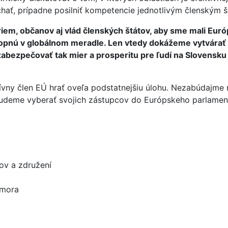
hať, prípadne posilniť kompetencie jednotlivým členským 
iem, občanov aj vlád členských štátov, aby sme mali Eur
hopnú v globálnom meradle. Len vtedy dokážeme vytvárať
bezpečovať tak mier a prosperitu pre ľudí na Slovensku 
vny člen EÚ hrať oveľa podstatnejšiu úlohu. Nezabúdajme na
 budeme vyberať svojich zástupcov do Európskeho parlamen
ov a združení
omora