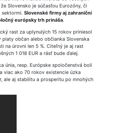
ť, že Slovensko je súčasťou Eurozóny, či
i sektormi.
Slovenské firmy aj zahraniční
oločný európsky trh prináša
.
cký rast za uplynulých 15 rokov priniesol
ý piaty občan alebo občianka Slovenska
na úrovni len 5 %. Citeľný je aj rast
šných 1 018 EUR a rásť bude ďalej.
ka únia, resp. Európske spoločenstvá boli
a viac ako 70 rokov existencie úzka
, ale aj stabilitu a prosperitu po mnohých