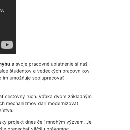
hybu
a svoje pracovné uplatnenie si našli
isíce študentov a vedeckých pracovníkov
čo im umožňuje spolupracovať
víjať cestovný ruch. Vďaka dvom základným
čných mechanizmov darí modernizovať
ľstva.
psky projekt dnes čelí mnohým výzvam. Je
nejšie prenechať väčšiu právomoc