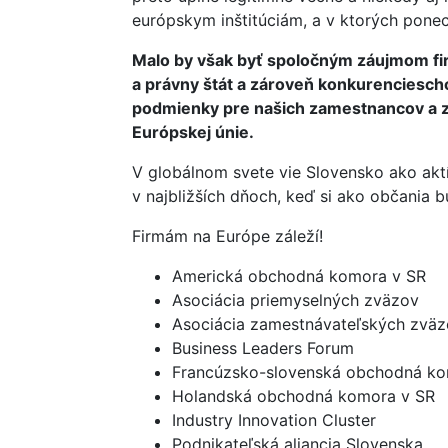
európskym inštitúciám, a v ktorých ponec
Malo by však byť spoločným záujmom fir
a právny štát a zároveň konkurenciesc
podmienky pre našich zamestnancov a za
Európskej únie.
V globálnom svete vie Slovensko ako aktí
v najbližších dňoch, keď si ako občania
Firmám na Európe záleží!
Americká obchodná komora v SR
Asociácia priemyselných zväzov
Asociácia zamestnávateľských zväz
Business Leaders Forum
Francúzsko-slovenská obchodná k
Holandská obchodná komora v SR
Industry Innovation Cluster
Podnikateľská aliancia Slovenska