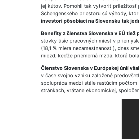
jej kútov. Pomohli tak vytvoriť príležitos
Schengenského priestoru sú výhody, ktor
investori pôsobiaci na Slovensku tak jed
Benefity z členstva Slovenska v EÚ tiež
stovky tisíc pracovných miest v priemys
(18,1 % miera nezamestnanosti), dnes sme 
miezd, keďže priemerná mzda, ktorá bola
Členstvo Slovenska v Európskej únií v
v čase svojho vzniku založené predovšet
spolupráca medzi stále rastúcim počtom čl
stránkach, vrátane ekonomickej, spoločens