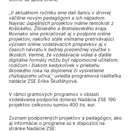
„
V aktuálnom ročníku sme dali šancu v drvivej
väčšine novým pedagógom a ich nápadom.
Najviac úspešných projektov máme tentokrát z
Košického, Žilinského a Bratislavského kraja.
Rovnako sme pokračovali aj v podpore online
projektov, nakoľko stále vnímame pretrvávajúci
význam online vzdelávacích príspevkov aj v
časoch návratu k bežnej prezenčnej výučbe v
školách. Veríme, že vzdelávacie videá a ďalšie
digitálne formáty môžu byť nápomocné učiteľom,
rodičom i žiakom kedykoľvek v priebehu
školského roka na doplnenie či vysvetlenie
chýbajúceho učiva
,“ uviedla programová riaditeľka
nadácie ZSE Erika Škultétyová.
V rámci grantových programov v oblasti
vzdelávania podporila doteraz Nadácia ZSE 190
projektov celkovou sumou 400 tis. eur.
Zoznam podporených projektov a pedagógov, ako
aj informácie o programe sú k dispozícii na
stránke Nadácie ZSE: