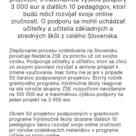
3 000 eur a ďalších 10 pedagógov, ktorí
budú môcť rozvíjať svoje online
zručnosti. O podporu sa mohli uchádzať
učiteľky a učitelia základných a
stredných škôl z celého Slovenska.
Zlepšovanie procesu vzdelávania na Slovensku
považuje Nadácia ZSE za prioritu už od svojho
vzniku. Podporuje učiteľky a učiteľov, ktorí sa chcú
vo svojom povolaní rozvíjať a aktívne prispieť k
zmene vyučovania. Inak tomu nie je ani v prípade
50 čerstvo podporených projektov. Štvrtý ročník
grantového programu Výnimočné školy reagoval
na sté výročie skupiny ZSE rozpočtom navýšeným
na 100 000 eur a maximálnou výškou podpory na
jeden projekt na 3 000 eur.
Okrem 50 projektov podporených v grantovom
programe Výnimočné školy dostane ďalších 10
pedagógov šancu rozvíjať svoje online zručnosti
pri výrobe vzdelávacích materiálov v programe
Učíme sa spolu online.