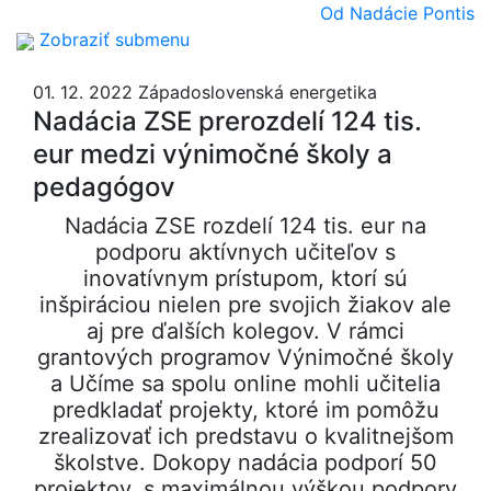
Od Nadácie Pontis
Zobraziť submenu
01. 12. 2022
Západoslovenská energetika
Nadácia ZSE prerozdelí 124 tis.
eur medzi výnimočné školy a
pedagógov
Nadácia ZSE rozdelí 124 tis. eur na
podporu aktívnych učiteľov s
inovatívnym prístupom, ktorí sú
inšpiráciou nielen pre svojich žiakov ale
aj pre ďalších kolegov. V rámci
grantových programov Výnimočné školy
a Učíme sa spolu online mohli učitelia
predkladať projekty, ktoré im pomôžu
zrealizovať ich predstavu o kvalitnejšom
školstve. Dokopy nadácia podporí 50
projektov, s maximálnou výškou podpory