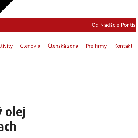
Od Nadácie Pontis
tivity
Členovia
Členská zóna
Pre firmy
Kontakt
 olej
iach