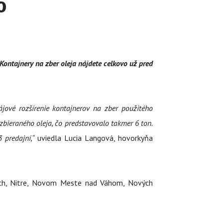
o
Kontajnery na zber oleja nájdete celkovo už pred
ové rozšírenie kontajnerov na zber použitého
bieraného oleja, čo predstavovalo takmer 6 ton.
3 predajní,“
uviedla Lucia Langová, hovorkyňa
iach, Nitre, Novom Meste nad Váhom, Nových