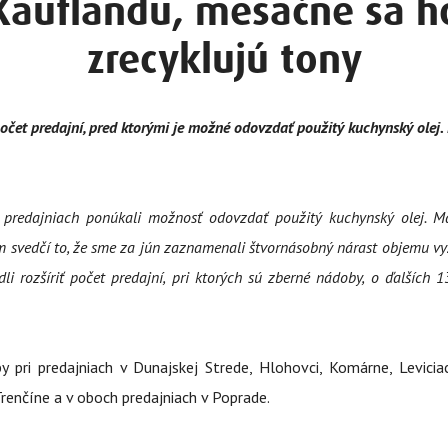
Kauflandu, mesačne sa h
zrecyklujú tony
očet predajní, pred ktorými je možné odovzdať použitý kuchynský olej. 
redajniach ponúkali možnosť odovzdať použitý kuchynský olej. Máj
m svedčí to, že sme za jún zaznamenali štvornásobný nárast objemu vyz
i rozšíriť počet predajní, pri ktorých sú zberné nádoby, o ďalších 1
y pri predajniach v Dunajskej Strede, Hlohovci, Komárne, Levic
renčíne a v oboch predajniach v Poprade.