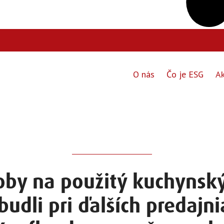
O nás
Čo je ESG
Ak
by na použitý kuchynský
budli pri ďalších predajn