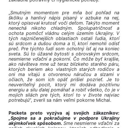
„
Smutným momentom pre mňa bol pohľad na
škôlku a hanlivý nápis písaný v azbuke na nej,
ktorý opisoval krutosť voči deťom. Takýto moment
nenechá nikoho chladným. Spolupatričnosť a
ochota pomôcť vládnu celým územím Ukrajiny. V
tých najzničenejších oblastiach ostali ľudia, ktorí
sú srdcom a dušou doma a tí, ktorí nemohli odísť
preč. Pre týchto ľudí som ochotný ísť aj na koniec
sveta. Sú to úžasné bytosti s obrovským srdcom,
nesmierne vďační a pokorní. Čo môže byť krajšie,
ako návšteva mne už teraz blízkeho starého páru,
ktorých beriem ako vlastných starých rodičov a
oni ma vítajú s otvorenou náručou a slzami v
očiach, že som ich opäť prišiel pozrieť. Je to
neuveriteľný pocit, ktorý mi dodáva pozitívnu
energiu a silu ďalej pomáhať a robiť všetko, čo je v
mojich silách pre tých, ktorí to v živote najviac
potrebujú
“, zveril sa nám veľmi pokorne Michal.
Packeta preto vyzýva aj svojich zákazníkov:
„Spojme sa a pokračujme v podpore Ukrajiny
akýmkoľvek spôsobom.
Sme nesmierne vďační za