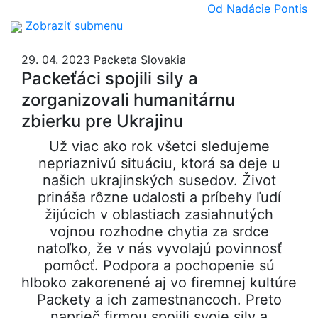
Od Nadácie Pontis
Zobraziť submenu
29. 04. 2023
Packeta Slovakia
Packeťáci spojili sily a
zorganizovali humanitárnu
zbierku pre Ukrajinu
Už viac ako rok všetci sledujeme
nepriaznivú situáciu, ktorá sa deje u
našich ukrajinských susedov. Život
prináša rôzne udalosti a príbehy ľudí
žijúcich v oblastiach zasiahnutých
vojnou rozhodne chytia za srdce
natoľko, že v nás vyvolajú povinnosť
pomôcť. Podpora a pochopenie sú
hlboko zakorenené aj vo firemnej kultúre
Packety a ich zamestnancoch. Preto
naprieč firmou spojili svoje sily a