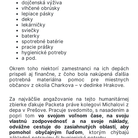
dojčenská výživa
vlhčené obrúsky
lepiace pásky
deky
lekárničky
sviečky
baterky
spotrebné batérie
pracie prášky
hygienické potreby
a pod.
Okrem toho niektorí zamestnanci na ich depách
prispeli aj finančne, z čoho bola nakúpená ďalšia
potrebná materiálna pomoc pre miestnych
občanov z okolia Charkova – v dedinke Hrakove.
Za najväčšie angažovanie na tejto humanitárnej
zbierke ďakuje Packeta práve kolegovi Michalovi z
depa v Prešove. Pracuje svedomito, s nasadením a
popri tom
vo svojom voľnom čase, na svoju
vlastnú zodpovednosť a na svoje náklady,
odvážne cestuje do zasiahnutých oblastí, aby
pomohol obyčajným ľuďom
, ktorým chýbajú
základné potraviny či hygienické potreby.