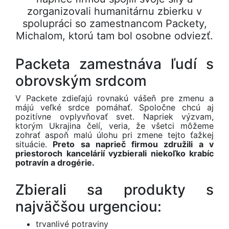
zorganizovali humanitárnu zbierku v
spolupráci so zamestnancom Packety,
Michalom, ktorú tam bol osobne odviezť.
Packeta zamestnáva ľudí s
obrovským srdcom
V Packete zdieľajú rovnakú vášeň pre zmenu a
májú veľké srdce pomáhať. Spoločne chcú aj
pozitívne ovplyvňovať svet. Napriek výzvam,
ktorým Ukrajina čelí, veria, že všetci môžeme
zohrať aspoň malú úlohu pri zmene tejto ťažkej
situácie.
Preto sa naprieč firmou združili a v
priestoroch kancelárií vyzbierali niekoľko krabíc
potravín a drogérie.
Zbierali sa produkty s
najväčšou urgenciou:
trvanlivé potraviny