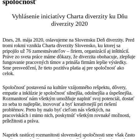
spoločnosť
Vyhlásenie iniciatívy Charta diverzity ku Dňu
diverzity 2020
Dnes, 28. mája 2020, oslavujeme na Slovensku Deň diverzity. Pred
tromi rokmi vznikla Charta diverzity Slovensko, ku ktorej sa
pripojilo už 76 zamestnávateľov – firiem, organizácií aj inštitúcií.
Práve zo sveta práce máme dôkazy, že diverzita obohacuje, zlepšuje
fungovanie pracovných tímov a prináša firmám lepšie výsledky.
Sme presvedčení, že tieto pozitíva platia aj pre spoločnosť ako
celok.
Spoločnosť postavená na kultúre vzájomného rešpektu, dôvery,
empatie a inklúzie je spoločnosť silnejšia, odolnejšia a úspešnejšia.
Rozmanitosť nám všetkým umožňuje naplniť svoj potenciál, dostať
zo seba to najlepšie, inovovať a byť kreatívnejší pri riešení
problémov. Preto by malo byť cieľom nás všetkých, na
pracoviskách i mimo nich, poskytnúť všetkým rovnaké možnosti,
príležitosti a práva.
Napriek rastúcej rozmanitosti slovenskej spoločnosti sme však často