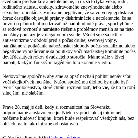
svedkami predsudkov a netolerancie, či už sa to týka veku, rodu,
rodinného statusu, etnicity, zdravotného znevýhodnenia alebo
sexuálnej orientácie. Vnímame negatívne, že sa vo verejnej diskusii
čoraz častejšie objavujú prejavy diskriminácie a netolerancie, že sa
hovorí o plánoch obmedzovať už nadobudnuté práva, spochybňuje
sa rodová rovnosť a namiesto riešenia problémov menšín sa na tieto
menšiny poukazuje v negatívnom svetle. Všetci sme sa učili o
antisemitizme v období pred a počas druhej svetovej vojny,
pamätáme si potláčanie náboženskej slobody počas socializmu alebo
negatívne vyhraňovanie sa politikov voči maďarskej komunite počas
deväťdesiatych rokov dvadsiateho storočia. Máme stále v živej
pamäti, k akým ľudským tragédiám toto konanie viedlo.
Nedovoľme spoločne, aby sme sa opäť nechali pohltiť nenávisťou
voči akejkoľvek menšine. Našou spoločnou úlohou by malo byť
tvoriť spoločenstvo, ktoré chráni rozmanitosť, lebo vie, že ho to robí
silnejším, nie slabším.
Práve 28. máj je deň, kedy si rozmanitosť na Slovensku
pripomíname a oslavujeme ju. Nielen v práci, ale aj mimo nej,
môžeme budovať krajinu, ktorá bude rešpektovať všetkých nás, bez
ohľadu na to, ako iní sme od ostatných.
© Nadácia Pontis 2026
Ochrana údajov