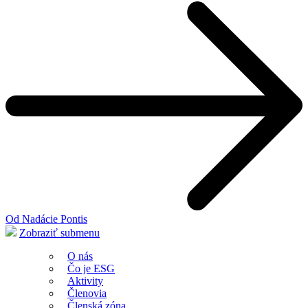
Od Nadácie Pontis
Zobraziť submenu
O nás
Čo je ESG
Aktivity
Členovia
Členská zóna