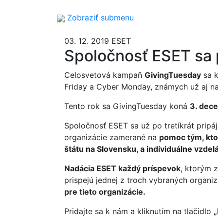
Zobraziť submenu
03. 12. 2019
ESET
Spoločnosť ESET sa 
Celosvetová kampaň
GivingTuesday
sa k
Friday a Cyber Monday, známych už aj na
Tento rok sa GivingTuesday koná
3. dec
Spoločnosť ESET sa už po tretíkrát pri
organizácie zamerané na
pomoc tým, ktor
štátu na Slovensku, a individuálne vzde
Nadácia ESET každý príspevok
, ktorým 
prispejú jednej z troch vybraných organiz
pre tieto organizácie.
Pridajte sa k nám a kliknutím na tlačidlo
„