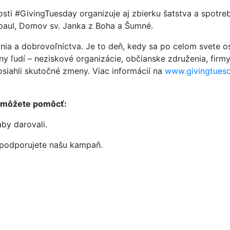
osti #GivingTuesday organizuje aj zbierku šatstva a spotre
epaul, Domov sv. Janka z Boha a Šumné.
nia a dobrovoľníctva. Je to deň, kedy sa po celom svete os
ľudí – neziskové organizácie, občianske združenia, firmy,
osiahli skutočné zmeny. Viac informácií na
www.givingtuesd
m môžete pomôcť:
aby darovali.
e podporujete našu kampaň.