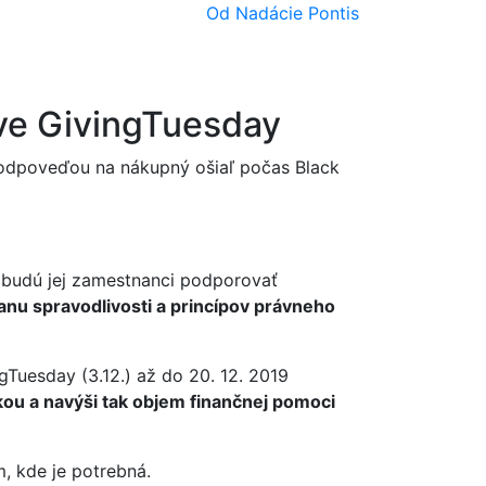
Od Nadácie Pontis
zve GivingTuesday
odpoveďou na nákupný ošiaľ počas Black
budú jej zamestnanci podporovať
ranu spravodlivosti a princípov právneho
Tuesday (3.12.) až do 20. 12. 2019
kou a navýši tak objem finančnej pomoci
, kde je potrebná.