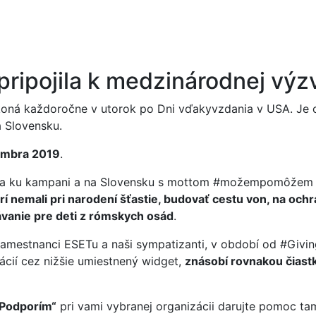
pripojila k medzinárodnej vý
oná každoročne v utorok po Dni vďakyvzdania v USA. Je 
 Slovensku.
embra 2019
.
pája ku kampani a na Slovensku s mottom #možempomôžem 
í nemali pri narodení šťastie, budovať cestu von, na och
lávanie pre deti z rómskych osád
.
zamestnanci ESETu a naši sympatizanti, v období od #Giving
ácií cez nižšie umiestnený widget,
znásobí rovnakou čiast
Podporím“
pri vami vybranej organizácii darujte pomoc tam