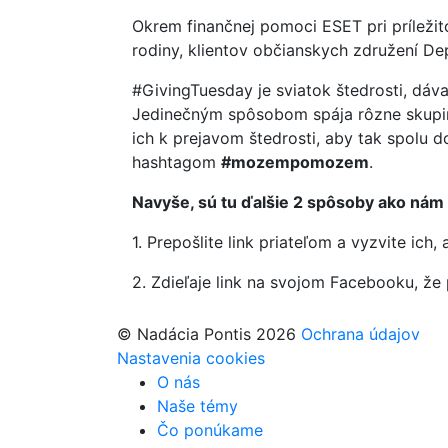
Okrem finančnej pomoci ESET pri príležit
rodiny, klientov občianskych združení D
#GivingTuesday je sviatok štedrosti, dáva
Jedinečným spôsobom spája rôzne skupiny 
ich k prejavom štedrosti, aby tak spolu d
hashtagom
#mozempomozem
.
Navyše, sú tu ďalšie 2 spôsoby ako ná
1. Prepošlite link priateľom a vyzvite ich, 
2. Zdieľaje link na svojom Facebooku, ž
© Nadácia Pontis 2026
Ochrana údajov
Nastavenia cookies
O nás
Naše témy
Čo ponúkame