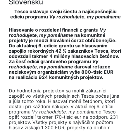
Slovensku
Tesco oslavuje svoju šiestu a najúspešnejšiu
edíciu programu
Vy rozhodujete, my pomáhame
Hlasovanie o rozdelení financií z grantu
Vy
rozhodujete, my pomáhame
na komunitné
projekty je medzi Slovákmi čoraz obľúbenejšie.
Do aktuálnej 6. edície grantu sa hlasovaním
zapojilo rekordných 42 % zákazníkov Tesca, ktorí
odovzdali takmer 4 milióny hlasovacích žetónov.
Za šesť edícií grantového programu
Vy
rozhodujete, my pomáhame
daroval reťazec
neziskovým organizáciám vyše 800-tisíc EUR
na realizáciu 924 komunitných projektov.
Do hodnotenia projektov sa mohli zákazníci
zapojiť vo všetkých predajniach Tesca počas júna
a júla tohto roka. Hlasovať mohli žetónom, ktorí
dostali pri každom nákupe. V aktuálnej 6. edícii
programu
Vy rozhodujete, my pomáhame
Tesco
opäť rozdelí takmer 170-tisíc eur na podporu 231
projektov. Všetky projekty s najväčším počtom
hlasov získajú 1 300 EUR, projekty na druhom