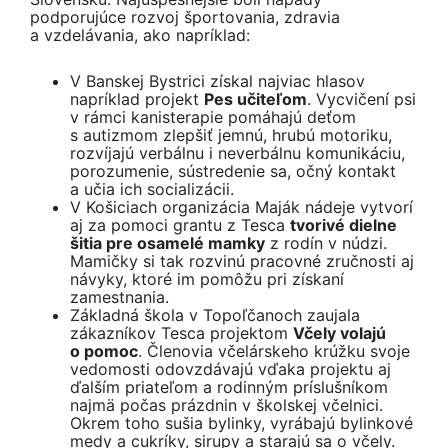
podporujúce rozvoj športovania, zdravia
a vzdelávania, ako napríklad:
V Banskej Bystrici získal najviac hlasov
napríklad projekt
Pes učiteľom
. Vycvičení psi
v rámci kanisterapie pomáhajú deťom
s autizmom zlepšiť jemnú, hrubú motoriku,
rozvíjajú verbálnu i neverbálnu komunikáciu,
porozumenie, sústredenie sa, očný kontakt
a učia ich socializácii.
V Košiciach organizácia Maják nádeje vytvorí
aj za pomoci grantu z Tesca
tvorivé dielne
šitia pre osamelé mamky
z rodín v núdzi.
Mamičky si tak rozvinú pracovné zručnosti aj
návyky, ktoré im pomôžu pri získaní
zamestnania.
Základná škola v Topoľčanoch zaujala
zákazníkov Tesca projektom
Včely volajú
o pomoc
. Členovia včelárskeho krúžku svoje
vedomosti odovzdávajú vďaka projektu aj
ďalším priateľom a rodinným príslušníkom
najmä počas prázdnin v školskej včelnici.
Okrem toho sušia bylinky, vyrábajú bylinkové
medy a cukríky, sirupy a starajú sa o včely.