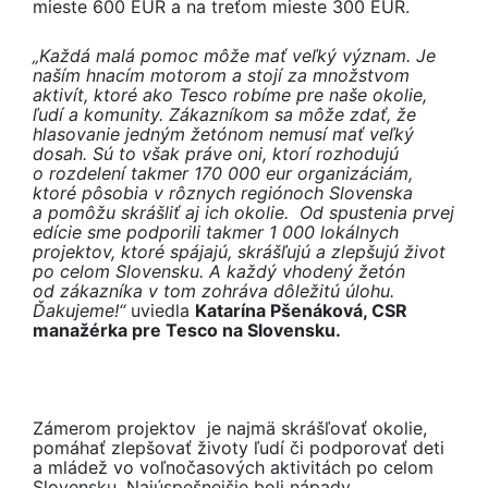
mieste 600 EUR a na treťom mieste 300 EUR.
„Každá malá pomoc môže mať veľký význam. Je
naším hnacím motorom a stojí za množstvom
aktivít, ktoré ako Tesco robíme pre naše okolie,
ľudí a komunity. Zákazníkom sa môže zdať, že
hlasovanie jedným žetónom nemusí mať veľký
dosah. Sú to však práve oni, ktorí rozhodujú
o rozdelení takmer 170 000 eur organizáciám,
ktoré pôsobia v rôznych regiónoch Slovenska
a pomôžu skrášliť aj ich okolie. Od spustenia prvej
edície sme podporili takmer 1 000 lokálnych
projektov, ktoré spájajú, skrášľujú a zlepšujú život
po celom Slovensku. A každý vhodený žetón
od zákazníka v tom zohráva dôležitú úlohu.
Ďakujeme!“
uviedla
Katarína Pšenáková, CSR
manažérka pre Tesco na Slovensku.
Zámerom projektov je najmä skrášľovať okolie,
pomáhať zlepšovať životy ľudí či podporovať deti
a mládež vo voľnočasových aktivitách po celom
Slovensku. Najúspešnejšie boli nápady