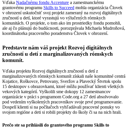
Vďaka
Nadačnému fondu Accenture
a zamestnanckému
grantovému programu
Skills to Succeed
mohla organizácia Človek
v ohrození uskutočniť svoj projekt zameraný na rozvoj digitálnych
zručností u detí, ktoré vyrastujú vo výlučených rómskych
komunitách. O projekte, o tom ako im prostriedky fondu pomohli,
ale aj čo plánujú do budúcnosti, porozprávala Michaela Mudroňová,
koordinátorka pracovného poradenstva Človek v ohrození.
Predstavte nám váš projekt Rozvoj digitálnych
zručností u detí z marginalizovaných rómskych
komunít.
Vďaka projektu Rozvoj digitálnych zručností u detí z
marginalizovaných rómskych komunít získali naše komunitné centrá
Kojatice, Roškovce, Petrovany, Sveržov a Plavecký Štvrtok spolu
15 desktopov s obrazovkami, ktoré môžu používať klienti všetkých
vekových kategórií. Vyškolili sme dokopy 12 zamestnancov
organizácie v práci s programom Code.org a 27 detí absolvovalo
pod vedením vyškolených pracovníkov svoje prvé programovanie.
Dospelí klienti si na počítačoch vyhľadávali pracovné ponuky vo
svojom regióne a deti si robili projekty do školy či sa na nich hrali.
Prečo ste sa prihlásili do grantového programu Skills to