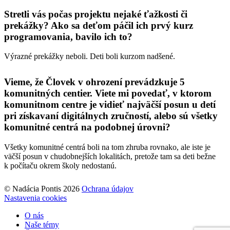
Stretli vás počas projektu nejaké ťažkosti či
prekážky? Ako sa deťom páčil ich prvý kurz
programovania, bavilo ich to?
Výrazné prekážky neboli. Deti boli kurzom nadšené.
Vieme, že Človek v ohrození prevádzkuje 5
komunitných centier. Viete mi povedať, v ktorom
komunitnom centre je vidieť najväčší posun u detí
pri získavaní digitálnych zručností, alebo sú všetky
komunitné centrá na podobnej úrovni?
Všetky komunitné centrá boli na tom zhruba rovnako, ale iste je
väčší posun v chudobnejších lokalitách, pretože tam sa deti bežne
k počítaču okrem školy nedostanú.
© Nadácia Pontis 2026
Ochrana údajov
Nastavenia cookies
O nás
Naše témy