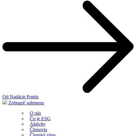
Od Nadácie Pontis
Zobraziť submenu
O nás
Čo je ESG
Aktivity
Členovia
Členská zóna