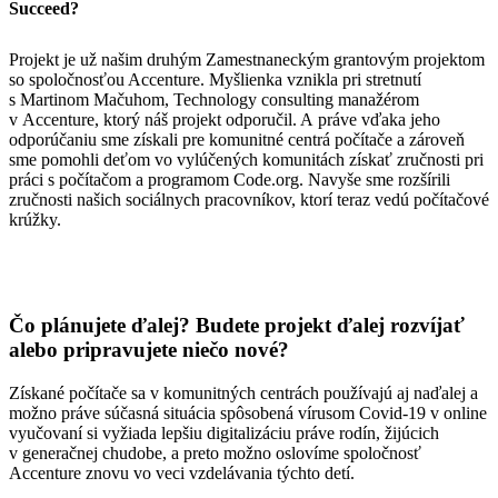
Succeed?
Projekt je už našim druhým Zamestnaneckým grantovým projektom
so spoločnosťou Accenture. Myšlienka vznikla pri stretnutí
s Martinom Mačuhom, Technology consulting manažérom
v Accenture, ktorý náš projekt odporučil. A práve vďaka jeho
odporúčaniu sme získali pre komunitné centrá počítače a zároveň
sme pomohli deťom vo vylúčených komunitách získať zručnosti pri
práci s počítačom a programom Code.org. Navyše sme rozšírili
zručnosti našich sociálnych pracovníkov, ktorí teraz vedú počítačové
krúžky.
Čo plánujete ďalej? Budete projekt ďalej rozvíjať
alebo pripravujete niečo nové?
Získané počítače sa v komunitných centrách používajú aj naďalej a
možno práve súčasná situácia spôsobená vírusom Covid-19 v online
vyučovaní si vyžiada lepšiu digitalizáciu práve rodín, žijúcich
v generačnej chudobe, a preto možno oslovíme spoločnosť
Accenture znovu vo veci vzdelávania týchto detí.