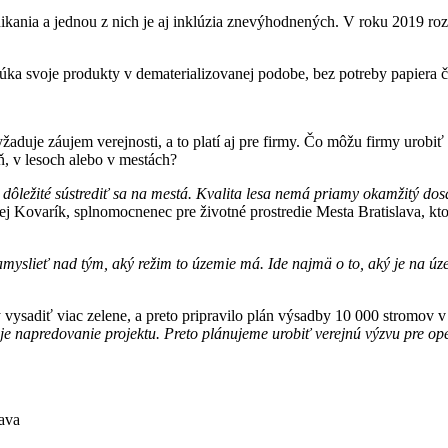
kania a jednou z nich je aj inklúzia znevýhodnených. V roku 2019 
núka svoje produkty v dematerializovanej podobe, bez potreby papiera či
žaduje záujem verejnosti, a to platí aj pre firmy. Čo môžu firmy urobiť
, v lesoch alebo v mestách?
e dôležité sústrediť sa na mestá. Kvalita lesa nemá priamy okamžitý do
j Kovarík, splnomocnenec pre životné prostredie Mesta Bratislava, ktor
zamyslieť nad tým, aký režim to územie má. Ide najmä o to, aký je na úz
vysadiť viac zelene, a preto pripravilo plán výsadby 10 000 stromov v
 napredovanie projektu. Preto plánujeme urobiť verejnú výzvu pre oper
lava