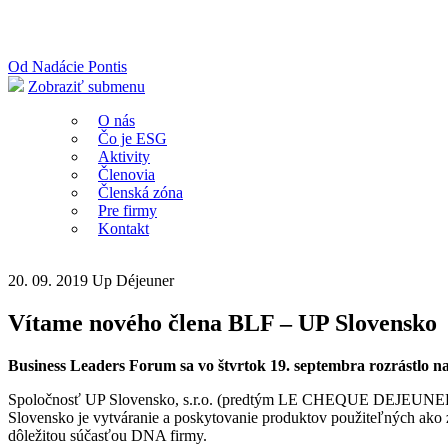
Od Nadácie Pontis
Zobraziť submenu
O nás
Čo je ESG
Aktivity
Členovia
Členská zóna
Pre firmy
Kontakt
20. 09. 2019
Up Déjeuner
Vítame nového člena BLF – UP Slovensko
Business Leaders Forum sa vo štvrtok 19. septembra rozrástlo na 
Spoločnosť UP Slovensko, s.r.o. (predtým LE CHEQUE DEJEUNER s.r.
Slovensko je vytváranie a poskytovanie produktov použiteľných ako z
dôležitou súčasťou DNA firmy.