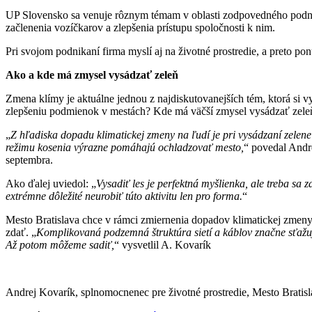
UP Slovensko sa venuje rôznym témam v oblasti zodpovedného podni
začlenenia vozíčkarov a zlepšenia prístupu spoločnosti k nim.
Pri svojom podnikaní firma myslí aj na životné prostredie, a preto po
Ako a kde má zmysel vysádzať zeleň
Zmena klímy je aktuálne jednou z najdiskutovanejších tém, ktorá si vy
zlepšeniu podmienok v mestách? Kde má väčší zmysel vysádzať zeleň
„
Z hľadiska dopadu klimatickej zmeny na ľudí je pri vysádzaní zelen
režimu kosenia výrazne pomáhajú ochladzovať mesto,
“ povedal Andre
septembra.
Ako ďalej uviedol: „
Vysadiť les je perfektná myšlienka, ale treba sa 
extrémne dôležité neurobiť túto aktivitu len pro forma.
“
Mesto Bratislava chce v rámci zmiernenia dopadov klimatickej zmeny 
zdať. „
Komplikovaná podzemná štruktúra sietí a káblov značne sťažuje
Až potom môžeme sadiť,
“ vysvetlil A. Kovarík
Andrej Kovarík, splnomocnenec pre životné prostredie, Mesto Bratis