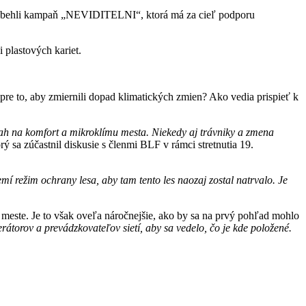
rozbehli kampaň „NEVIDITELNI“, ktorá má za cieľ podporu
 plastových kariet.
 pre to, aby zmiernili dopad klimatických zmien? Ako vedia prispieť k
sah na komfort a mikroklímu mesta. Niekedy aj trávniky a zmena
ý sa zúčastnil diskusie s členmi BLF v rámci stretnutia 19.
emí režim ochrany lesa, aby tam tento les naozaj zostal natrvalo. Je
 meste. Je to však oveľa náročnejšie, ako by sa na prvý pohľad mohlo
átorov a prevádzkovateľov sietí, aby sa vedelo, čo je kde položené.