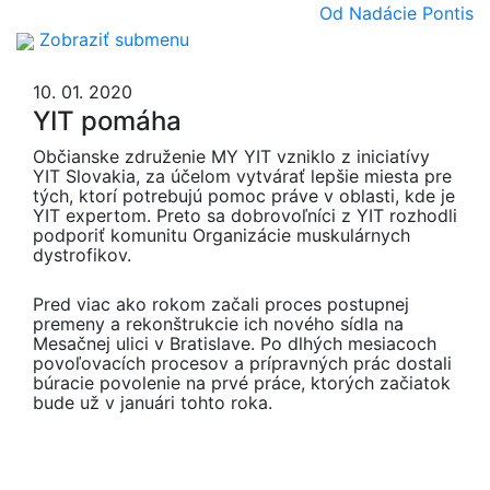
Od Nadácie Pontis
Zobraziť submenu
10. 01. 2020
YIT pomáha
Občianske združenie MY YIT vzniklo z iniciatívy
YIT Slovakia, za účelom vytvárať lepšie miesta pre
tých, ktorí potrebujú pomoc práve v oblasti, kde je
YIT expertom. Preto sa dobrovoľníci z YIT rozhodli
podporiť komunitu Organizácie muskulárnych
dystrofikov.
Pred viac ako rokom začali proces postupnej
premeny a rekonštrukcie ich nového sídla na
Mesačnej ulici v Bratislave. Po dlhých mesiacoch
povoľovacích procesov a prípravných prác dostali
búracie povolenie na prvé práce, ktorých začiatok
bude už v januári tohto roka.