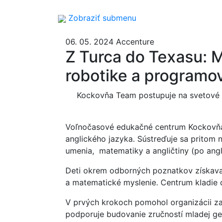
Zobraziť submenu
06. 05. 2024
Accenture
Z Turca do Texasu: M
robotike a programo
Kockovňa Team postupuje na svetové k
Voľnočasové edukačné centrum Kockovňa u
anglického jazyka. Sústreďuje sa pritom n
umenia, matematiky a angličtiny (po ang
Deti okrem odborných poznatkov získavaj
a matematické myslenie. Centrum kladie d
V prvých krokoch pomohol organizácii 
podporuje
budovanie zručností mladej ge