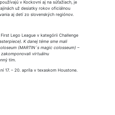
užívajú v Kockovni aj na súťažiach, je
jinách už desiatky rokov oficiálnou
ania aj detí zo slovenských regiónov.
R
First Lego League v kategórii Challenge
asterpiece). K danej téme sme mali
ké koloseum (MARTIN´s magic colosseum) –
 zakomponovali virtuálnu
enný tím.
ní 17.
–
20. apríla v texaskom Houstone.