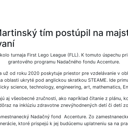
artinský tím postúpil na majs
vaní
olo turnaja First Lego League (FLL). K tomuto úspechu p
grantového programu Nadačného fondu Accenture.
ž od roku 2020 poskytuje priestor pre vzdelávanie v oblas
a oblasti ukryté pod anglickou skratkou STEAME. Ide primár
licky
science, technology, engineering, art, mathematics, En
ú aj všeobecné zručnosti, ako napríklad čítanie z plánu, 
ôraz na inklúziu zdravotne znevýhodnených detí či detí zo
zamestnanecký Nadačný fond Accenture. Zo zamestnaneck
nerácie, ktoré prispejú k jej budúcemu uplatneniu sa na pr