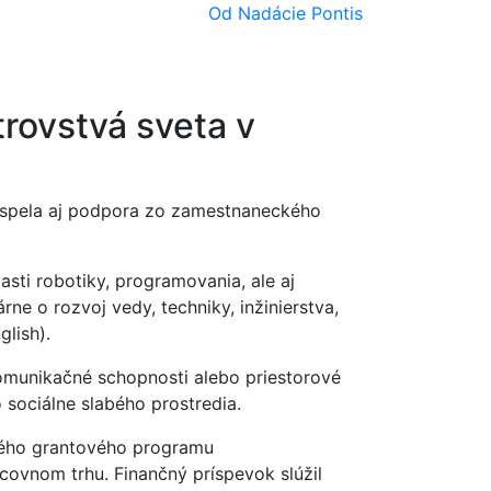
Od Nadácie Pontis
trovstvá sveta v
rispela aj podpora zo zamestnaneckého
ti robotiky, programovania, ale aj
ne o rozvoj vedy, techniky, inžinierstva,
glish
).
komunikačné schopnosti alebo priestorové
 sociálne slabého prostredia.
ého grantového programu
acovnom trhu.
Finančný príspevok slúžil