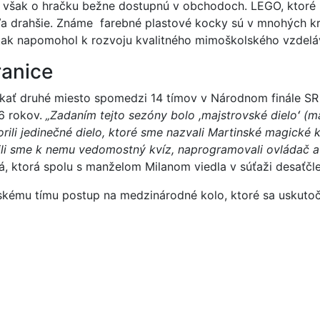
šak o hračku bežne dostupnú v obchodoch. LEGO, ktoré po
ľa drah
šie. Známe
farebné plastové kocky sú v mnohých kra
tak napomohol k rozvoju kvalitného mimoškolského vzdeláv
anice
kať druhé miesto spomedzi 14 tímov v Národnom finále S
16 rokov.
„Zadaním tejto sezóny bolo ,majstrovské dieloʻ (m
vorili jedinečné dielo, ktoré sme nazvali Martinské magic
li sme k nemu vedomostný kvíz, naprogramovali ovládač a
vá, ktorá spolu s manželom Milanom viedla v súťaži desaťčl
nskému tímu postup na medzinárodné kolo, ktoré sa uskutoč