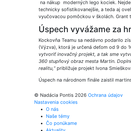
na nákup moderných lego kociek. Nejde v
technicky sofistikovanejšie, a teda aj ove
vyučovacou pomôckou v školách.
Grant 
Úspech vyvážame za hr
Kockovňa Teamu sa nedávno podarilo zís
(Výzva), ktorá je určená deťom od 9 do 
vytvoriť inovačný projekt, a tak sme vyt
360 stupňový obraz mesta Martin. Doplni
realitu,“
približuje projekt Ivona Smieško
Úspech na národnom finále zaistil marti
© Nadácia Pontis 2026
Ochrana údajov
Nastavenia cookies
O nás
Naše témy
Čo ponúkame
Aktuality