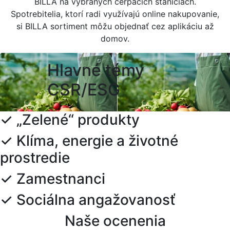
BILLA na vybraných čerpacích staniciach.
Spotrebitelia, ktorí radi využívajú online nakupovanie,
si BILLA sortiment môžu objednať cez aplikáciu až
domov.
Hlavné témy
CSR/ESG
✓ „Zelené“ produkty
✓ Klíma, energie a životné
prostredie
✓ Zamestnanci
✓ Sociálna angažovanosť
Naše ocenenia