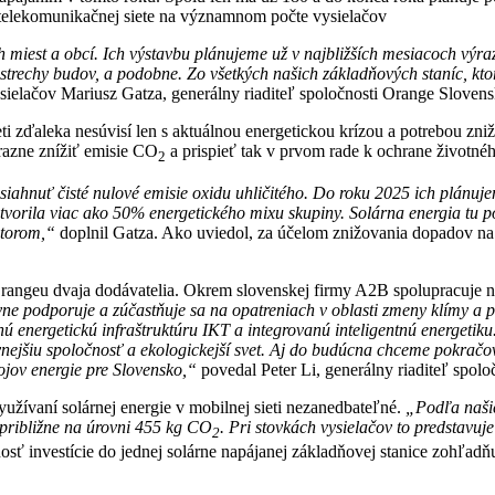
j telekomunikačnej siete na významnom počte vysielačov
ch miest a obcí. Ich výstavbu plánujeme už v najbližších mesiacoch výra
 strechy budov, a podobne. Zo všetkých našich základňových staníc, kt
sielačov Mariusz Gatza, generálny riaditeľ spoločnosti Orange Slovens
ti zďaleka nesúvisí len s aktuálnou energetickou krízou a potrebou zn
razne znížiť emisie CO
a prispieť tak v prvom rade k ochrane životnéh
2
ahnuť čisté nulové emisie oxidu uhličitého. Do roku 2025 ich plánuj
tvorila viac ako 50% energetického mixu skupiny. Solárna energia tu po
átorom,“
doplnil Gatza. Ako uviedol, za účelom znižovania dopadov na ž
angeu dvaja dodávatelia. Okrem slovenskej firmy A2B spolupracuje n
vne podporuje a zúčastňuje sa na opatreniach v oblasti zmeny klímy a
elenú energetickú infraštruktúru IKT a integrovanú inteligentnú energet
zívnejšiu spoločnosť a ekologickejší svet. Aj do budúcna chceme pokrač
ojov energie pre Slovensko,“
povedal Peter Li, generálny riaditeľ spo
yužívaní solárnej energie v mobilnej sieti nezanedbateľné.
„Podľa našic
 približne na úrovni 455 kg CO
. Pri stovkách vysielačov to predstavuje
2
sť investície do jednej solárne napájanej základňovej stanice zohľadňu