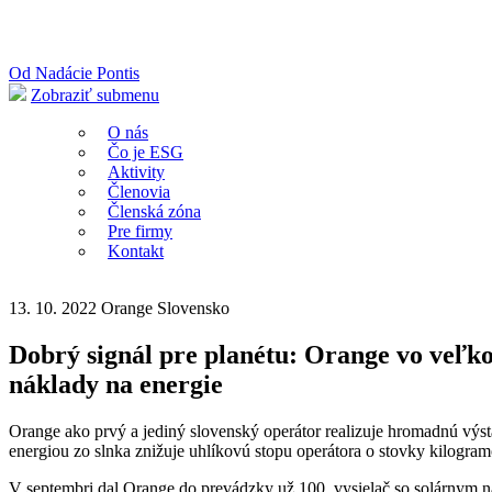
Od Nadácie Pontis
Zobraziť submenu
O nás
Čo je ESG
Aktivity
Členovia
Členská zóna
Pre firmy
Kontakt
13. 10. 2022
Orange Slovensko
Dobrý signál pre planétu: Orange vo veľko
náklady na energie
Orange ako prvý a jediný slovenský operátor realizuje hromadnú výst
energiou zo slnka znižuje uhlíkovú stopu operátora o stovky kilogram
V septembri dal Orange do prevádzky už 100. vysielač so solárnym n