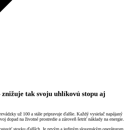
znižuje tak svoju uhlíkovú stopu aj
evádzky už 100 a stále pripravuje ďalšie. Každý vysielač napájaný
oj dopad na životné prostredie a zároveň šetriť náklady na energie.
ostaviť stovku ďalších. Je prvým a jediným slovenským operátorom,