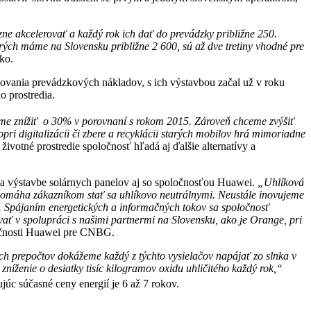
zne akcelerovať a každý rok ich dať do prevádzky približne 250.
orých máme na Slovensku približne 2 600, sú až dve tretiny vhodné pre
ko.
ižovania prevádzkových nákladov, s ich výstavbou začal už v roku
o prostredia.
eme znížiť o 30% v porovnaní s rokom 2015. Zároveň chceme zvýšiť
pri digitalizácii či zbere a recyklácii starých mobilov hrá mimoriadne
ivotné prostredie spoločnosť hľadá aj ďalšie alternatívy a
a výstavbe solárnych panelov aj so spoločnosťou Huawei.
„Uhlíková
 pomáha zákazníkom stať sa uhlíkovo neutrálnymi. Neustále inovujeme
iku. Spájaním energetických a informačných tokov sa spoločnosť
ovať v spolupráci s našimi partnermi na Slovensku, ako je Orange, pri
ločnosti Huawei pre CNBG.
h prepočtov dokážeme každý z týchto vysielačov napájať zo slnka v
 zníženie o desiatky tisíc kilogramov oxidu uhličitého každý rok,“
júc súčasné ceny energií je 6 až 7 rokov.