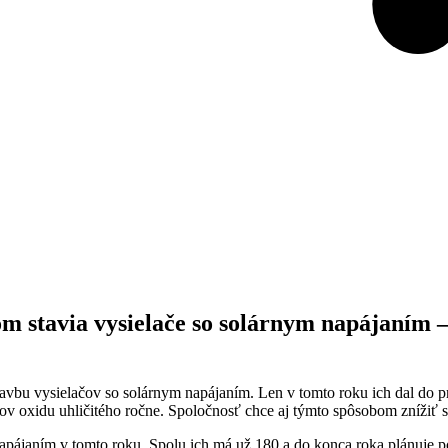
m stavia vysielače so solárnym napájaním – 
avbu vysielačov so solárnym napájaním. Len v tomto roku ich dal do pr
ov oxidu uhličitého ročne. Spoločnosť chce aj týmto spôsobom znížiť sv
apájaním v tomto roku. Spolu ich má už 180 a do konca roka plánuje p