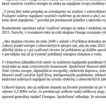
ktorý masívne využíva energiu zo slnka na napájanie svojej mobilne
„V prvej fáze tohto projektu sa orientujeme na stožiare v extraviláno
Postupne solárne napájané vysielače rozšírime aj do miest a obcí, na
tento druh napájania,“
povedal pri predstavení jedného z takýchto vy
Rozhodnutie operátora začať využívať energiu so slnka v mobilnej sie
2015. Navyše, v rovnakom roku sa celá skupina Orange zaviazala vý
„Ako skupina chceme do roku 2040 v súlade s Parížskou dohodou dosi
celkový podiel energie z obnoviteľných zdrojov tak, aby do roku 2025 
dôležitú úlohu a v jej využívaní chceme ísť príkladom aj ďalším oper
v prevádzke má už aj vysielač poháňaný energiou získanou z vetra.
S výstavbou základňových staníc so solárnym napájaním pomáhajú Or
neutralita sa stala celosvetovým konsenzom. Spoločnosť Huawei aktí
čistú výrobu energie, digitalizáciu energetiky, elektrickú dopravu, z
Huawei snaží vytvárať lepší život, inteligentnejšie podnikanie, inklu
budovaní solárnych napájaní na výrobu elektriny z obnoviteľných zdr
Celkové úspory, ako aj zníženie dopadu na životné prostredie sú pri v
objeme 3,3 MWh ročne, čo predstavuje zníženie našej uhlíkovej stopy
upresnil generálny riaditeľ Orangeu. Spoločnosť odhaduje, že návratno