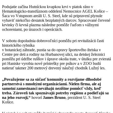
Podujatie začína Hutníckou kvapkou krvi v piatok ráno v
Hematologicko-transfúznom oddelení Nemocnice AGEL Košice –
Šaca vo Vstupnom areáli U. S. Steel, kde sú pripravení plynule
vybaviť niekoľko desiatok bezplatných darcov. Spracované červené
krvinky či krvná plazma následne pomôže ľuďom s vážnymi
ochoreniami, po úrazoch i operáciách.
V sobotu dopoludnia dobrovoľníci pomôžu pri revitalizácii časti
historického rybníka
v botanickej záhrade, pustia sa do opravy športového ihriska v
Centre pre deti a rodiny na Hurbanovej ulici, na detskej železnici
pomôžu pri údržbe rušňov i úprave okolia trate, v útulku pre zvieratá
pri Haniske vyrobia nové prístrešky pre psíkov a v ZOO budú
natierať takmer 200 metrový drevený náučný chodník Lužný les.
„Považujeme sa za súčasť komunity a rozvíjame dlhodobé
partnerstvá s mnohými organizáciami. Nielen firma, ale aj
samotní zamestnanci neváhajú nezištne pomôcť vždy, keď
treba. Zároveň tak spoznávajú potreby regiónu a podieľajú sa
na jeho rozvoji,“
hovorí
James Bruno
, prezident U. S. Steel
Košice.