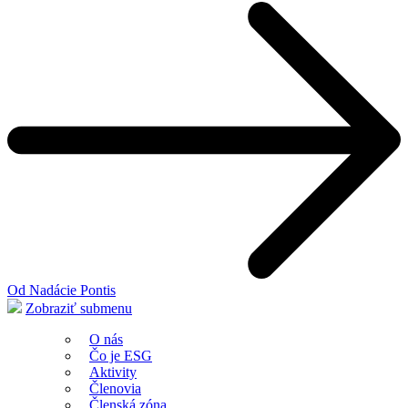
Od Nadácie Pontis
Zobraziť submenu
O nás
Čo je ESG
Aktivity
Členovia
Členská zóna