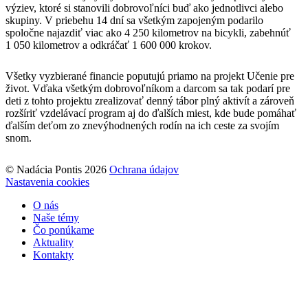
výziev, ktoré si stanovili dobrovoľníci buď ako jednotlivci alebo
skupiny. V priebehu 14 dní sa všetkým zapojeným podarilo
spoločne najazdiť viac ako 4 250 kilometrov na bicykli, zabehnúť
1 050 kilometrov a odkráčať 1 600 000 krokov.
Všetky vyzbierané financie poputujú priamo na projekt Učenie pre
život. Vďaka všetkým dobrovoľníkom a darcom sa tak podarí pre
deti z tohto projektu zrealizovať denný tábor plný aktivít a zároveň
rozšíriť vzdelávací program aj do ďalších miest, kde bude pomáhať
ďalším deťom zo znevýhodnených rodín na ich ceste za svojím
snom.
© Nadácia Pontis 2026
Ochrana údajov
Nastavenia cookies
O nás
Naše témy
Čo ponúkame
Aktuality
Kontakty