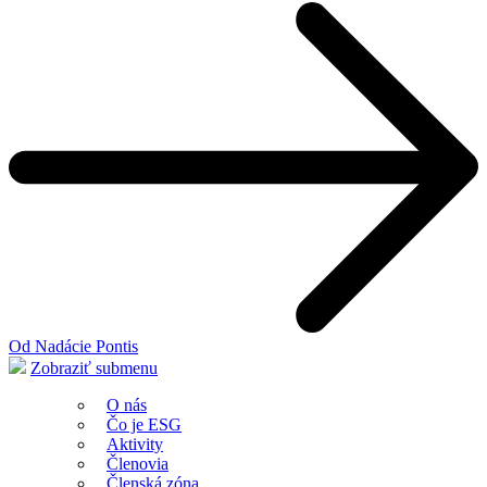
Od Nadácie Pontis
Zobraziť submenu
O nás
Čo je ESG
Aktivity
Členovia
Členská zóna