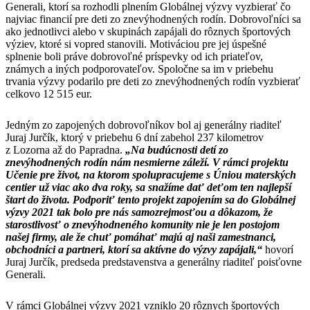
Generali, ktorí sa rozhodli plnením Globálnej výzvy vyzbierať čo
najviac financií pre deti zo znevýhodnených rodín. Dobrovoľníci sa
ako jednotlivci alebo v skupinách zapájali do rôznych športových
výziev, ktoré si vopred stanovili. Motiváciou pre jej úspešné
splnenie boli práve dobrovoľné príspevky od ich priateľov,
známych a iných podporovateľov. Spoločne sa im v priebehu
trvania výzvy podarilo pre deti zo znevýhodnených rodín vyzbierať
celkovo 12 515 eur.
Jedným zo zapojených dobrovoľníkov bol aj generálny riaditeľ
Juraj Jurčík, ktorý v priebehu 6 dní zabehol 237 kilometrov
z Lozorna až do Papradna.
„Na budúcnosti detí zo
znevýhodnených rodín nám nesmierne záleží. V rámci projektu
Učenie pre život, na ktorom spolupracujeme s Úniou materských
centier už viac ako dva roky, sa snažíme dať deťom ten najlepší
štart do života. Podporiť tento projekt zapojením sa do Globálnej
výzvy 2021 tak bolo pre nás samozrejmosťou a dôkazom, že
starostlivosť o znevýhodneného komunity nie je len postojom
našej firmy, ale že chuť pomáhať majú aj naši zamestnanci,
obchodníci a partneri, ktorí sa aktívne do výzvy zapájali,“
hovorí
Juraj Jurčík, predseda predstavenstva a generálny riaditeľ poisťovne
Generali.
V rámci Globálnej výzvy 2021 vzniklo 20 rôznych športových