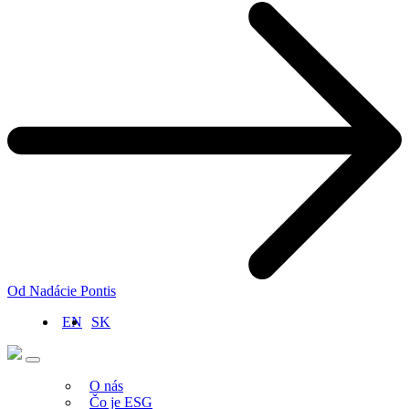
Od Nadácie Pontis
EN
SK
O nás
Čo je ESG