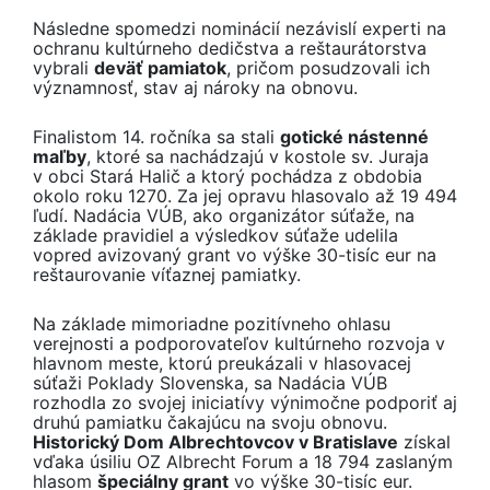
Následne spomedzi nominácií nezávislí experti na
ochranu kultúrneho dedičstva a reštaurátorstva
vybrali
deväť pamiatok
, pričom posudzovali ich
významnosť, stav aj nároky na obnovu.
Finalistom 14. ročníka sa stali
gotické nástenné
maľby
, ktoré sa nachádzajú v kostole sv. Juraja
v obci Stará Halič a ktorý pochádza z obdobia
okolo roku 1270. Za jej opravu hlasovalo až 19 494
ľudí. Nadácia VÚB, ako organizátor súťaže, na
základe pravidiel a výsledkov súťaže udelila
vopred avizovaný grant vo výške 30-tisíc eur na
reštaurovanie víťaznej pamiatky.
Na základe mimoriadne pozitívneho ohlasu
verejnosti a podporovateľov kultúrneho rozvoja v
hlavnom meste, ktorú preukázali v hlasovacej
súťaži Poklady Slovenska, sa Nadácia VÚB
rozhodla zo svojej iniciatívy výnimočne podporiť aj
druhú pamiatku čakajúcu na svoju obnovu.
Historický Dom Albrechtovcov v Bratislave
získal
vďaka úsiliu OZ Albrecht Forum a 18 794 zaslaným
hlasom
špeciálny grant
vo výške 30-tisíc eur.