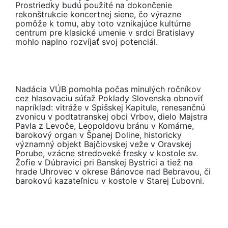
Prostriedky budú použité na dokončenie
rekonštrukcie koncertnej siene, čo výrazne
pomôže k tomu, aby toto vznikajúce kultúrne
centrum pre klasické umenie v srdci Bratislavy
mohlo naplno rozvíjať svoj potenciál.
Nadácia VÚB pomohla počas minulých ročníkov
cez hlasovaciu súťaž Poklady Slovenska obnoviť
napríklad: vitráže v Spišskej Kapitule, renesančnú
zvonicu v podtatranskej obci Vrbov, dielo Majstra
Pavla z Levoče, Leopoldovu bránu v Komárne,
barokový organ v Španej Doline, historicky
významný objekt Bajčiovskej veže v Oravskej
Porube, vzácne stredoveké fresky v kostole sv.
Žofie v Dúbravici pri Banskej Bystrici a tiež na
hrade Uhrovec v okrese Bánovce nad Bebravou, či
barokovú kazateľnicu v kostole v Starej Ľubovni.