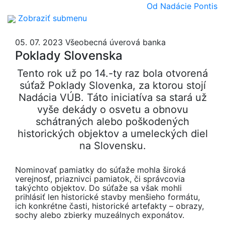
Od Nadácie Pontis
Zobraziť submenu
05. 07. 2023
Všeobecná úverová banka
Poklady Slovenska
Tento rok už po 14.-ty raz bola otvorená
súťaž Poklady Slovenka, za ktorou stojí
Nadácia VÚB. Táto iniciatíva sa stará už
vyše dekády o osvetu a obnovu
schátraných alebo poškodených
historických objektov a umeleckých diel
na Slovensku.
Nominovať pamiatky do súťaže mohla široká
verejnosť, priaznivci pamiatok, či správcovia
takýchto objektov. Do súťaže sa však mohli
prihlásiť len historické stavby menšieho formátu,
ich konkrétne časti, historické artefakty – obrazy,
sochy alebo zbierky muzeálnych exponátov.