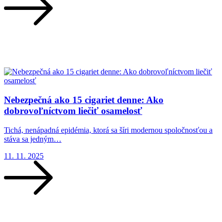
Nebezpečná ako 15 cigariet denne: Ako
dobrovoľníctvom liečiť osamelosť
Tichá, nenápadná epidémia, ktorá sa šíri modernou spoločnosťou a
stáva sa jedným…
11. 11. 2025