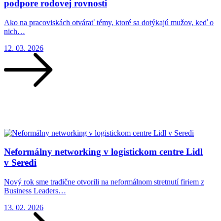
podpore rodovej rovnosti
Ako na pracoviskách otvárať témy, ktoré sa dotýkajú mužov, keď o
nich…
12. 03. 2026
Neformálny networking v logistickom centre Lidl
v Seredi
Nový rok sme tradične otvorili na neformálnom stretnutí firiem z
Business Leaders…
13. 02. 2026